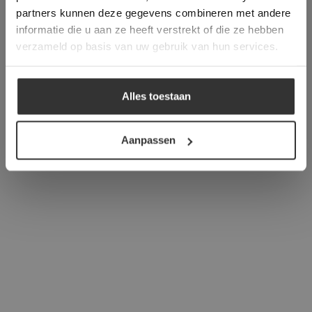
verder
partners kunnen deze gegevens combineren met andere
informatie die u aan ze heeft verstrekt of die ze hebben
ALLES ACCEPTEREN
verzameld op basis van uw gebruik van hun services.
ALLES AFWIJZEN
Alles toestaan
DETAILS WEERGEVEN
Aanpassen