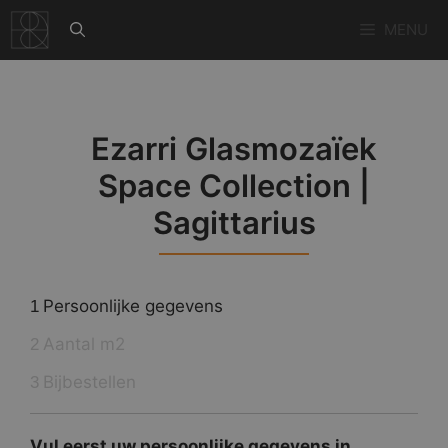
Ga
MENU
naar
de
inhoud
Ezarri Glasmozaïek
Space Collection |
Sagittarius
Persoonlijke gegevens
1
Aantal m2
2
Bijbestellen
3
Vul eerst uw persoonlijke gegevens in