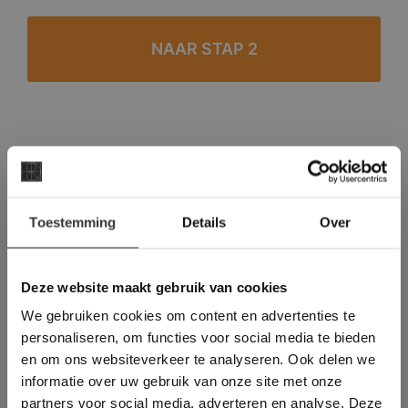
#1 in de categorie vloeren op Trustpilot
Binnen 24 uur een passende offerte
×
Legwerk vanuit het tegelzettersgilde
Toestemming
Details
Over
Deze website maakt
Meer dan 500 m2 showroom
gebruik van cookies.
Meer dan 500 m2 showtuin
This Cookie Banner was deleted and is no
Deze website maakt gebruik van cookies
longer working. Please contact the website
We gebruiken cookies om content en advertenties te
administrator.
Deze website gebruikt cookies om de
personaliseren, om functies voor social media te bieden
gebruikerservaring te verbeteren. Door
en om ons websiteverkeer te analyseren. Ook delen we
gebruik te maken van onze website geeft u
informatie over uw gebruik van onze site met onze
toestemming voor alle cookies in
partners voor social media, adverteren en analyse. Deze
overeenstemming met ons cookiebeleid.
Lees