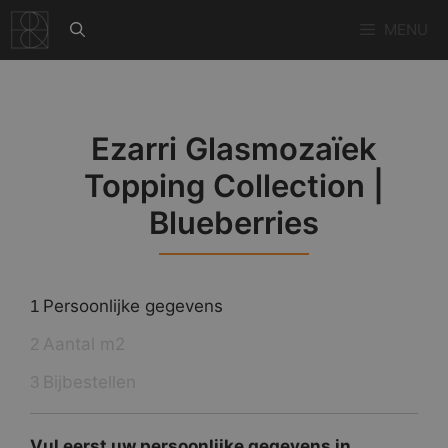
Ga
MENU
naar
de
inhoud
Ezarri Glasmozaïek
Topping Collection |
Blueberries
Persoonlijke gegevens
1
Aantal m2
2
Bijbestellen
3
Vul eerst uw persoonlijke gegevens in