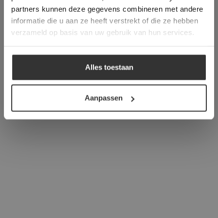
verder
partners kunnen deze gegevens combineren met andere
informatie die u aan ze heeft verstrekt of die ze hebben
ALLES ACCEPTEREN
verzameld op basis van uw gebruik van hun services.
ALLES AFWIJZEN
Alles toestaan
DETAILS WEERGEVEN
Aanpassen