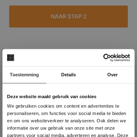
#1 in de categorie vloeren op Trustpilot
Binnen 24 uur een passende offerte
×
Legwerk vanuit het tegelzettersgilde
Toestemming
Details
Over
Deze website maakt
Meer dan 500 m2 showroom
gebruik van cookies.
Meer dan 500 m2 showtuin
This Cookie Banner was deleted and is no
Deze website maakt gebruik van cookies
longer working. Please contact the website
We gebruiken cookies om content en advertenties te
administrator.
Deze website gebruikt cookies om de
personaliseren, om functies voor social media te bieden
gebruikerservaring te verbeteren. Door
en om ons websiteverkeer te analyseren. Ook delen we
gebruik te maken van onze website geeft u
informatie over uw gebruik van onze site met onze
toestemming voor alle cookies in
partners voor social media, adverteren en analyse. Deze
overeenstemming met ons cookiebeleid.
Lees