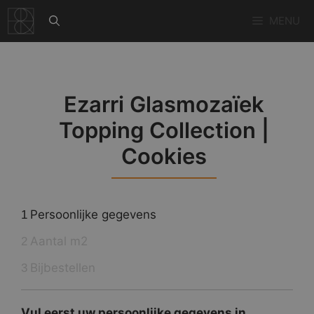
Ga
MENU
naar
de
inhoud
Ezarri Glasmozaïek
Topping Collection |
Cookies
Persoonlijke gegevens
1
Aantal m2
2
Bijbestellen
3
Vul eerst uw persoonlijke gegevens in