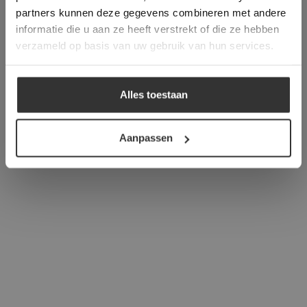
verder
partners kunnen deze gegevens combineren met andere
informatie die u aan ze heeft verstrekt of die ze hebben
ALLES ACCEPTEREN
verzameld op basis van uw gebruik van hun services.
ALLES AFWIJZEN
Alles toestaan
DETAILS WEERGEVEN
Aanpassen