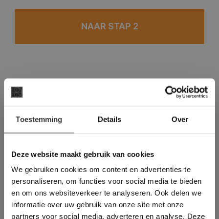
#1 in de categorie vloeren op Trustpilot
Binnen 24 uur een passende offerte
×
Legwerk vanuit het tegelzettersgilde
Toestemming
Details
Over
Deze website maakt
Meer dan 500 m2 showroom
gebruik van cookies.
Meer dan 500 m2 showtuin
This Cookie Banner was deleted and is no
Deze website maakt gebruik van cookies
longer working. Please contact the website
We gebruiken cookies om content en advertenties te
administrator.
Deze website gebruikt cookies om de
personaliseren, om functies voor social media te bieden
gebruikerservaring te verbeteren. Door
en om ons websiteverkeer te analyseren. Ook delen we
gebruik te maken van onze website geeft u
informatie over uw gebruik van onze site met onze
toestemming voor alle cookies in
partners voor social media, adverteren en analyse. Deze
overeenstemming met ons cookiebeleid.
Lees