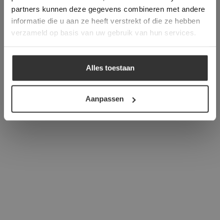
verder
partners kunnen deze gegevens combineren met andere
informatie die u aan ze heeft verstrekt of die ze hebben
ALLES ACCEPTEREN
verzameld op basis van uw gebruik van hun services.
ALLES AFWIJZEN
Alles toestaan
DETAILS WEERGEVEN
Aanpassen