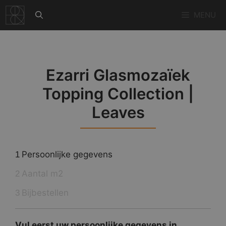
Ga
MENU
naar
de
inhoud
Ezarri Glasmozaïek
Topping Collection |
Leaves
Persoonlijke gegevens
1
Aantal m2
2
Bijbestellen
3
Vul eerst uw persoonlijke gegevens in