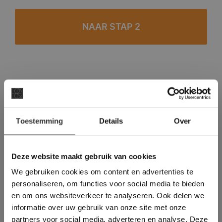
#1 in de categorie vloeren op Trustpilot
Binnen 24 uur een passende offerte
×
Legwerk vanuit het tegelzettersgilde
Toestemming
Details
Over
Deze website maakt
Meer dan 500 m2 showroom
gebruik van cookies.
Meer dan 500 m2 showtuin
This Cookie Banner was deleted and is no
Deze website maakt gebruik van cookies
longer working. Please contact the website
We gebruiken cookies om content en advertenties te
administrator.
Deze website gebruikt cookies om de
personaliseren, om functies voor social media te bieden
gebruikerservaring te verbeteren. Door
en om ons websiteverkeer te analyseren. Ook delen we
gebruik te maken van onze website geeft u
informatie over uw gebruik van onze site met onze
toestemming voor alle cookies in
partners voor social media, adverteren en analyse. Deze
overeenstemming met ons cookiebeleid.
Lees