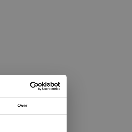
×
Over
ministrator.
e maken van
beleid.
Lees