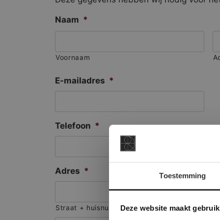
Naam
*
Voornaam
A
E-mailadres
*
Telefoon
*
Adres
*
Toestemming
This Cookie
Deze websi
Deze website maakt gebruik
Straat + huisnummer
onze websit