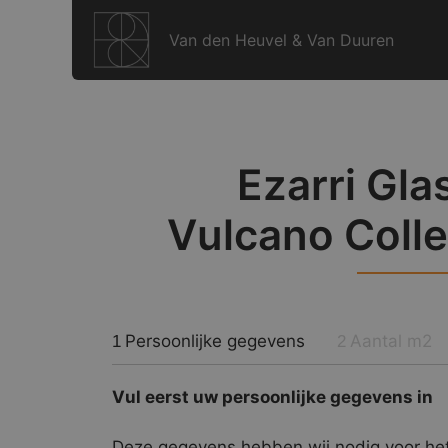
Ga
naar
Van den Heuvel & Van Duuren
de
inhoud
Ezarri Gla
Vulcano Colle
Persoonlijke gegevens
Aantal m2
1
2
Vul eerst uw persoonlijke gegevens in
Deze gegevens hebben wij nodig voor het