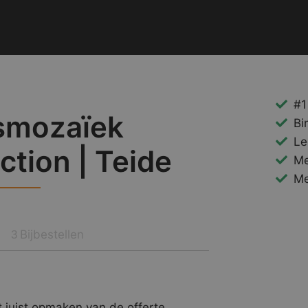
#1
smozaïek
Bi
Le
ction | Teide
Me
Me
Bijbestellen
3
 juist opmaken van de offerte.