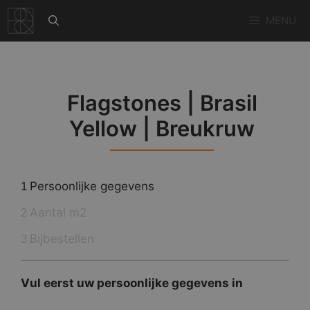
Ga
MENU
naar
de
inhoud
Flagstones | Brasil
Yellow | Breukruw
Persoonlijke gegevens
1
Aantal m2
2
Bijbestellen
3
Vul eerst uw persoonlijke gegevens in