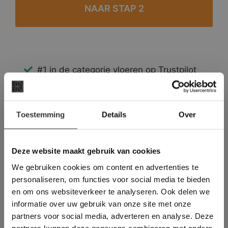
#1 in de categorie vloeren op Trustpilot
Binnen 24 uur een passende offerte
Legwerk vanuit het tegelzettersgilde
×
Meer dan 500 m2 showroom
Toestemming
Details
Over
Deze website maakt
Meer dan 500 m2 showtuin
gebruik van cookies.
This Cookie Banner was deleted and is no
Deze website maakt gebruik van cookies
longer working. Please contact the website
We gebruiken cookies om content en advertenties te
administrator.
Deze website gebruikt cookies om de
personaliseren, om functies voor social media te bieden
gebruikerservaring te verbeteren. Door
en om ons websiteverkeer te analyseren. Ook delen we
gebruik te maken van onze website geeft u
informatie over uw gebruik van onze site met onze
toestemming voor alle cookies in
partners voor social media, adverteren en analyse. Deze
overeenstemming met ons cookiebeleid.
Lees
verder
partners kunnen deze gegevens combineren met andere