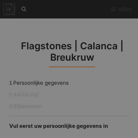
Ga
MENU
naar
de
inhoud
Flagstones | Calanca |
Breukruw
Persoonlijke gegevens
1
Aantal m2
2
Bijbestellen
3
Vul eerst uw persoonlijke gegevens in