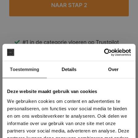
#1 in de categorie vloeren op Trustpilot
Binnen 24 uur een passende offerte
Legwerk vanuit het tegelzettersgilde
×
Meer dan 500 m2 showroom
Toestemming
Details
Over
Deze website maakt
Meer dan 500 m2 showtuin
gebruik van cookies.
This Cookie Banner was deleted and is no
Deze website maakt gebruik van cookies
longer working. Please contact the website
We gebruiken cookies om content en advertenties te
administrator.
Deze website gebruikt cookies om de
personaliseren, om functies voor social media te bieden
gebruikerservaring te verbeteren. Door
en om ons websiteverkeer te analyseren. Ook delen we
gebruik te maken van onze website geeft u
informatie over uw gebruik van onze site met onze
toestemming voor alle cookies in
partners voor social media, adverteren en analyse. Deze
overeenstemming met ons cookiebeleid.
Lees
verder
partners kunnen deze gegevens combineren met andere