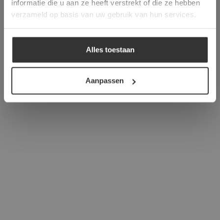
informatie die u aan ze heeft verstrekt of die ze hebben
ALLES ACCEPTEREN
verzameld op basis van uw gebruik van hun services.
ALLES AFWIJZEN
Alles toestaan
DETAILS WEERGEVEN
Aanpassen