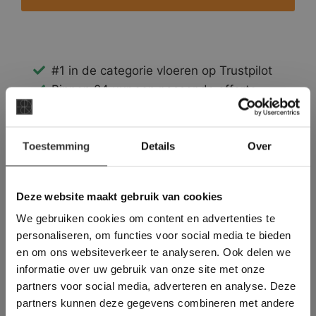
#1 in de categorie vloeren op Trustpilot
Binnen 24 uur een passende offerte
Legwerk vanuit het tegelzettersgilde
Meer dan 500 m2 showroom
×
Toestemming
Meer dan 500 m2 showtuin
Details
Over
Deze website maakt
gebruik van cookies.
This Cookie Banner was deleted and is no
Deze website maakt gebruik van cookies
longer working. Please contact the website
We gebruiken cookies om content en advertenties te
administrator.
Deze website gebruikt cookies om de
personaliseren, om functies voor social media te bieden
gebruikerservaring te verbeteren. Door
en om ons websiteverkeer te analyseren. Ook delen we
gebruik te maken van onze website geeft u
informatie over uw gebruik van onze site met onze
toestemming voor alle cookies in
partners voor social media, adverteren en analyse. Deze
overeenstemming met ons cookiebeleid.
Lees
verder
partners kunnen deze gegevens combineren met andere