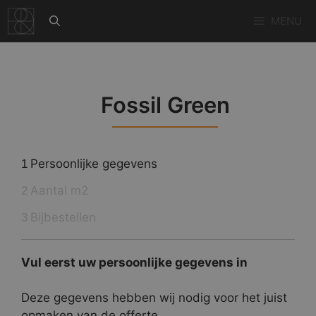
Ga
MENU
naar
de
inhoud
Fossil Green
Persoonlijke gegevens
1
Aantal m2
2
Bijbestellen
3
Vul eerst uw persoonlijke gegevens in
Deze gegevens hebben wij nodig voor het juist
opmaken van de offerte.