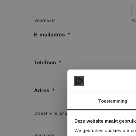
Voornaam
A
E-mailadres
*
Telefoon
*
Adres
*
Toestemming
This Cookie
Straat + huisnummer
Deze websi
Deze website maakt gebruik
onze websit
We gebruiken cookies om cont
Postcode
S