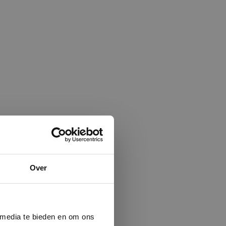
×
Over
ministrator.
e maken van
beleid.
Lees
 media te bieden en om ons