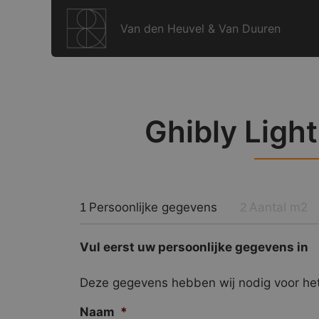
Ga
naar
Van den Heuvel & Van Duuren
de
inhoud
Ghibly Light
Persoonlijke gegevens
Aantal m2
1
2
Vul eerst uw persoonlijke gegevens in
Deze gegevens hebben wij nodig voor het
Naam
*