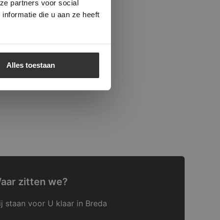
ze partners voor social
nformatie die u aan ze heeft
Alles toestaan
aar zitten we?
j staan voor U klaar in Breda