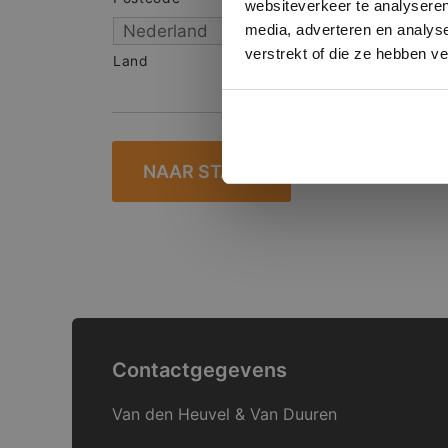
websiteverkeer te analyseren
media, adverteren en analys
verstrekt of die ze hebben v
Land
Contactgegevens
Van den Heuvel & Van Duuren