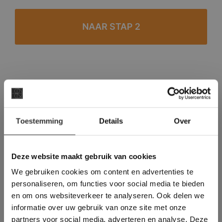
#1 in de categorie vloeren op Trustpilot
Binnen 24 uur een passende offerte
×
Legwerk vanuit het tegelzettersgilde
Toestemming
Details
Over
Deze website maakt
Meer dan 500 m2 showroom
gebruik van cookies.
Meer dan 500 m2 showtuin
This Cookie Banner was deleted and is no
Deze website maakt gebruik van cookies
longer working. Please contact the website
We gebruiken cookies om content en advertenties te
administrator.
Deze website gebruikt cookies om de
personaliseren, om functies voor social media te bieden
gebruikerservaring te verbeteren. Door
en om ons websiteverkeer te analyseren. Ook delen we
gebruik te maken van onze website geeft u
informatie over uw gebruik van onze site met onze
toestemming voor alle cookies in
partners voor social media, adverteren en analyse. Deze
overeenstemming met ons cookiebeleid.
Lees