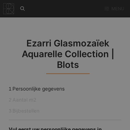
Ga
MENU
naar
de
inhoud
Ezarri Glasmozaïek
Aquarelle Collection |
Blots
Persoonlijke gegevens
1
Aantal m2
2
Bijbestellen
3
Vul eerst uw persoonlijke gegevens in