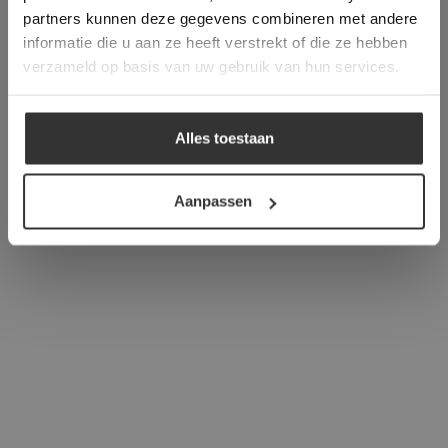
verder
partners kunnen deze gegevens combineren met andere
informatie die u aan ze heeft verstrekt of die ze hebben
ALLES ACCEPTEREN
verzameld op basis van uw gebruik van hun services.
ALLES AFWIJZEN
Alles toestaan
DETAILS WEERGEVEN
Aanpassen