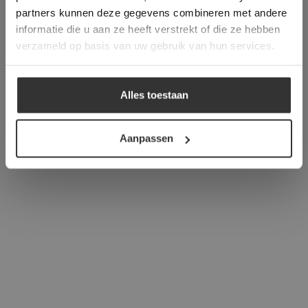
verder
partners kunnen deze gegevens combineren met andere
informatie die u aan ze heeft verstrekt of die ze hebben
ALLES ACCEPTEREN
verzameld op basis van uw gebruik van hun services.
ALLES AFWIJZEN
Alles toestaan
DETAILS WEERGEVEN
Aanpassen