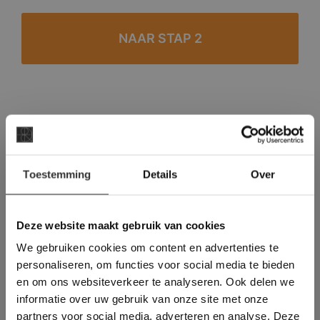
#1 in de categorie vloeren op Trustpilot
Binnen 24 uur een passende offerte
×
Legwerk vanuit het tegelzettersgilde
Toestemming
Details
Over
Deze website maakt
Meer dan 500 m2 showroom
gebruik van cookies.
Meer dan 500 m2 showtuin
This Cookie Banner was deleted and is no
Deze website maakt gebruik van cookies
longer working. Please contact the website
We gebruiken cookies om content en advertenties te
administrator.
Deze website gebruikt cookies om de
personaliseren, om functies voor social media te bieden
gebruikerservaring te verbeteren. Door
en om ons websiteverkeer te analyseren. Ook delen we
gebruik te maken van onze website geeft u
informatie over uw gebruik van onze site met onze
toestemming voor alle cookies in
partners voor social media, adverteren en analyse. Deze
overeenstemming met ons cookiebeleid.
Lees