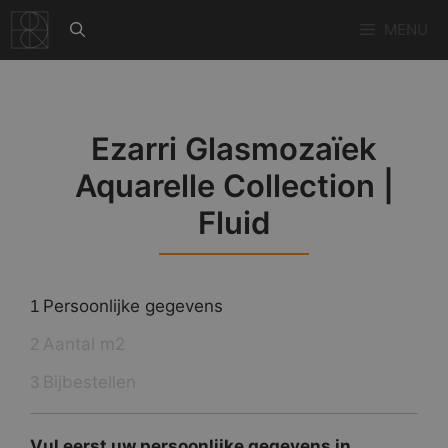
Ga
MENU
naar
de
inhoud
Ezarri Glasmozaïek
Aquarelle Collection |
Fluid
Persoonlijke gegevens
1
Aantal m2
2
Bijbestellen
3
Vul eerst uw persoonlijke gegevens in