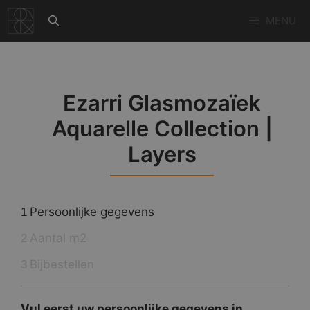
Ga
MENU
naar
de
inhoud
Ezarri Glasmozaïek
Aquarelle Collection |
Layers
Persoonlijke gegevens
1
Aantal m2
2
Bijbestellen
3
Vul eerst uw persoonlijke gegevens in