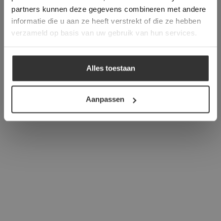
verder
partners kunnen deze gegevens combineren met andere
informatie die u aan ze heeft verstrekt of die ze hebben
ALLES ACCEPTEREN
verzameld op basis van uw gebruik van hun services.
ALLES AFWIJZEN
Alles toestaan
DETAILS WEERGEVEN
Aanpassen