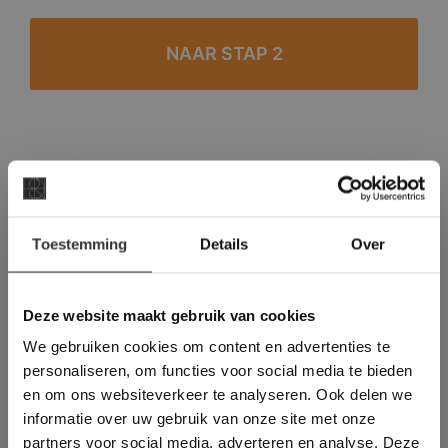
#1 in de categorie vloeren op Trustpilot
Binnen 24 uur een passende offerte
×
Legwerk vanuit het tegelzettersgilde
Toestemming
Details
Over
Deze website maakt
Meer dan 500 m2 showroom
gebruik van cookies.
Meer dan 500 m2 showtuin
This Cookie Banner was deleted and is no
Deze website maakt gebruik van cookies
longer working. Please contact the website
We gebruiken cookies om content en advertenties te
administrator.
Deze website gebruikt cookies om de
personaliseren, om functies voor social media te bieden
gebruikerservaring te verbeteren. Door
en om ons websiteverkeer te analyseren. Ook delen we
gebruik te maken van onze website geeft u
informatie over uw gebruik van onze site met onze
toestemming voor alle cookies in
partners voor social media, adverteren en analyse. Deze
overeenstemming met ons cookiebeleid.
Lees