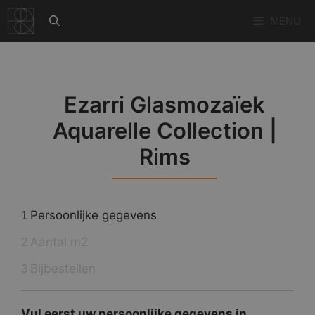
Ga
MENU
naar
de
inhoud
Ezarri Glasmozaïek
Aquarelle Collection |
Rims
Persoonlijke gegevens
1
Aantal m2
2
Bijbestellen
3
Vul eerst uw persoonlijke gegevens in