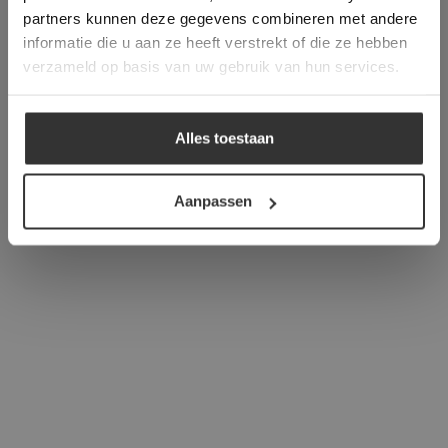
verder
partners kunnen deze gegevens combineren met andere
informatie die u aan ze heeft verstrekt of die ze hebben
ALLES ACCEPTEREN
verzameld op basis van uw gebruik van hun services.
ALLES AFWIJZEN
Alles toestaan
DETAILS WEERGEVEN
Aanpassen