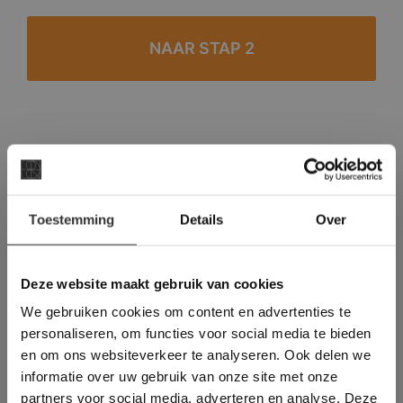
#1 in de categorie vloeren op Trustpilot
Binnen 24 uur een passende offerte
×
Legwerk vanuit het tegelzettersgilde
Toestemming
Details
Over
Deze website maakt
Meer dan 500 m2 showroom
gebruik van cookies.
Meer dan 500 m2 showtuin
This Cookie Banner was deleted and is no
Deze website maakt gebruik van cookies
longer working. Please contact the website
We gebruiken cookies om content en advertenties te
administrator.
Deze website gebruikt cookies om de
personaliseren, om functies voor social media te bieden
gebruikerservaring te verbeteren. Door
en om ons websiteverkeer te analyseren. Ook delen we
gebruik te maken van onze website geeft u
informatie over uw gebruik van onze site met onze
toestemming voor alle cookies in
partners voor social media, adverteren en analyse. Deze
overeenstemming met ons cookiebeleid.
Lees