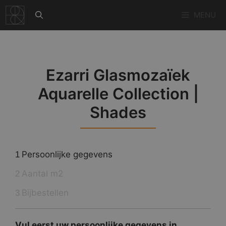
Ga
MENU
naar
de
inhoud
Ezarri Glasmozaïek
Aquarelle Collection |
Shades
Persoonlijke gegevens
1
Aantal m2
2
Bijbestellen
3
Vul eerst uw persoonlijke gegevens in