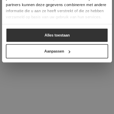
verder
partners kunnen deze gegevens combineren met andere
informatie die u aan ze heeft verstrekt of die ze hebben
ALLES ACCEPTEREN
verzameld op basis van uw gebruik van hun services.
ALLES AFWIJZEN
Alles toestaan
DETAILS WEERGEVEN
Aanpassen