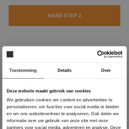
#1 in de categorie vloeren op Trustpilot
Binnen 24 uur een passende offerte
×
Legwerk vanuit het tegelzettersgilde
Toestemming
Details
Over
Deze website maakt
Meer dan 500 m2 showroom
gebruik van cookies.
Meer dan 500 m2 showtuin
This Cookie Banner was deleted and is no
Deze website maakt gebruik van cookies
longer working. Please contact the website
We gebruiken cookies om content en advertenties te
administrator.
Deze website gebruikt cookies om de
personaliseren, om functies voor social media te bieden
gebruikerservaring te verbeteren. Door
en om ons websiteverkeer te analyseren. Ook delen we
gebruik te maken van onze website geeft u
informatie over uw gebruik van onze site met onze
toestemming voor alle cookies in
partners voor social media, adverteren en analyse. Deze
overeenstemming met ons cookiebeleid.
Lees