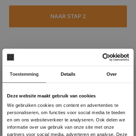
#1 in de categorie vloeren op Trustpilot
Binnen 24 uur een passende offerte
×
Legwerk vanuit het tegelzettersgilde
Toestemming
Details
Over
Deze website maakt
Meer dan 500 m2 showroom
gebruik van cookies.
Meer dan 500 m2 showtuin
This Cookie Banner was deleted and is no
Deze website maakt gebruik van cookies
longer working. Please contact the website
We gebruiken cookies om content en advertenties te
administrator.
Deze website gebruikt cookies om de
personaliseren, om functies voor social media te bieden
gebruikerservaring te verbeteren. Door
en om ons websiteverkeer te analyseren. Ook delen we
gebruik te maken van onze website geeft u
informatie over uw gebruik van onze site met onze
toestemming voor alle cookies in
partners voor social media, adverteren en analyse. Deze
overeenstemming met ons cookiebeleid.
Lees