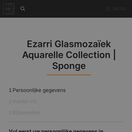
Ga
MENU
naar
de
inhoud
Ezarri Glasmozaïek
Aquarelle Collection |
Sponge
Persoonlijke gegevens
1
Aantal m2
2
Bijbestellen
3
Vul eerst uw persoonlijke gegevens in