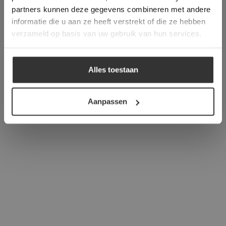
verder
partners kunnen deze gegevens combineren met andere
informatie die u aan ze heeft verstrekt of die ze hebben
ALLES ACCEPTEREN
verzameld op basis van uw gebruik van hun services.
ALLES AFWIJZEN
Alles toestaan
DETAILS WEERGEVEN
Aanpassen