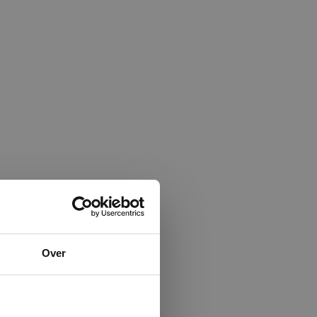
×
Over
ministrator.
e maken van
beleid.
Lees