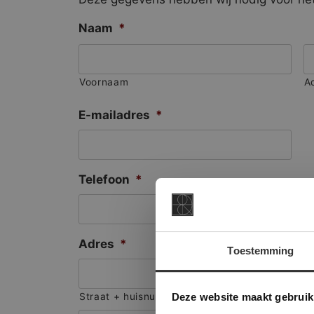
Naam
*
Voornaam
A
E-mailadres
*
Telefoon
*
Adres
*
Toestemming
This Cookie
Deze websi
Deze website maakt gebruik
Straat + huisnummer
onze websit