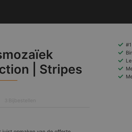
#1
smozaïek
Bi
Le
ction | Stripes
Me
Me
Bijbestellen
3
 juist opmaken van de offerte.