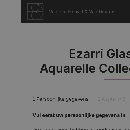
Ga
naar
Van den Heuvel & Van Duuren
de
inhoud
Ezarri Gla
Aquarelle Colle
Persoonlijke gegevens
Aantal m2
1
2
Vul eerst uw persoonlijke gegevens in
Deze gegevens hebben wij nodig voor het