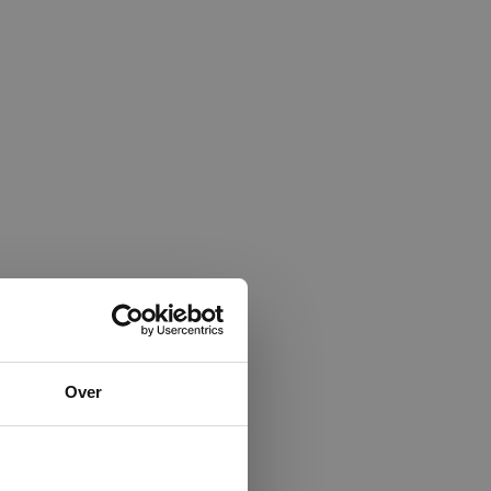
×
Over
ministrator.
e maken van
beleid.
Lees