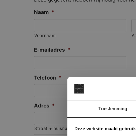
Naam
*
Voornaam
A
E-mailadres
*
Telefoon
*
Adres
*
Toestemming
This Cookie
Deze websi
Deze website maakt gebruik
Straat + huisnummer
onze websit