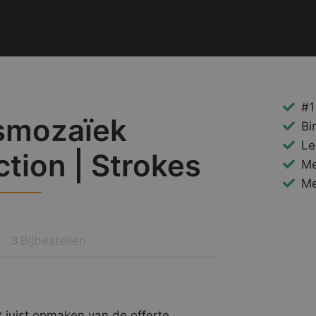
#1
smozaïek
Bi
Le
ction | Strokes
Me
Me
Bijbestellen
3
 juist opmaken van de offerte.