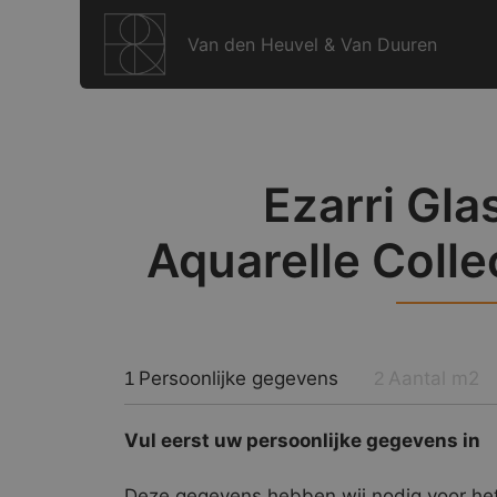
Ga
naar
Van den Heuvel & Van Duuren
de
inhoud
Ezarri Gla
Aquarelle Colle
Persoonlijke gegevens
Aantal m2
1
2
Vul eerst uw persoonlijke gegevens in
Deze gegevens hebben wij nodig voor het