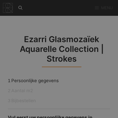
Ga
MENU
naar
de
inhoud
Ezarri Glasmozaïek
Aquarelle Collection |
Strokes
Persoonlijke gegevens
1
Aantal m2
2
Bijbestellen
3
Vul eerst uw persoonlijke gegevens in