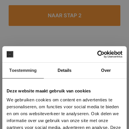
#1 in de categorie vloeren op Trustpilot
Binnen 24 uur een passende offerte
×
Legwerk vanuit het tegelzettersgilde
Toestemming
Details
Over
Deze website maakt
Meer dan 500 m2 showroom
gebruik van cookies.
Meer dan 500 m2 showtuin
This Cookie Banner was deleted and is no
Deze website maakt gebruik van cookies
longer working. Please contact the website
We gebruiken cookies om content en advertenties te
administrator.
Deze website gebruikt cookies om de
personaliseren, om functies voor social media te bieden
gebruikerservaring te verbeteren. Door
en om ons websiteverkeer te analyseren. Ook delen we
gebruik te maken van onze website geeft u
informatie over uw gebruik van onze site met onze
toestemming voor alle cookies in
partners voor social media, adverteren en analyse. Deze
overeenstemming met ons cookiebeleid.
Lees