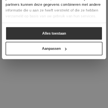
verder
partners kunnen deze gegevens combineren met andere
informatie die u aan ze heeft verstrekt of die ze hebben
ALLES ACCEPTEREN
verzameld op basis van uw gebruik van hun services.
ALLES AFWIJZEN
Alles toestaan
DETAILS WEERGEVEN
Aanpassen