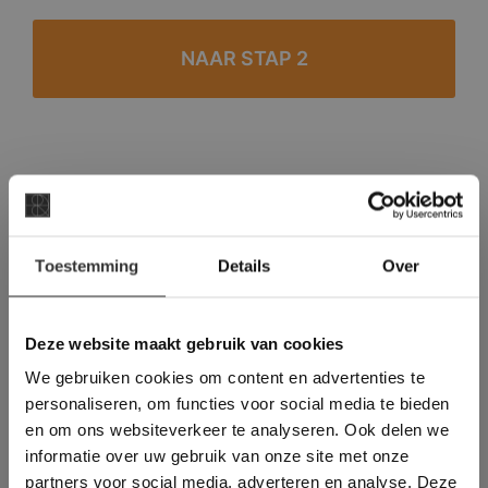
#1 in de categorie vloeren op Trustpilot
Binnen 24 uur een passende offerte
×
Legwerk vanuit het tegelzettersgilde
Toestemming
Details
Over
Deze website maakt
Meer dan 500 m2 showroom
gebruik van cookies.
Meer dan 500 m2 showtuin
This Cookie Banner was deleted and is no
Deze website maakt gebruik van cookies
longer working. Please contact the website
We gebruiken cookies om content en advertenties te
administrator.
Deze website gebruikt cookies om de
personaliseren, om functies voor social media te bieden
gebruikerservaring te verbeteren. Door
en om ons websiteverkeer te analyseren. Ook delen we
gebruik te maken van onze website geeft u
informatie over uw gebruik van onze site met onze
toestemming voor alle cookies in
partners voor social media, adverteren en analyse. Deze
overeenstemming met ons cookiebeleid.
Lees