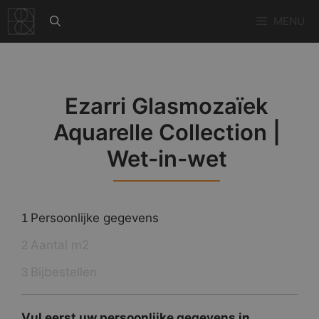
Ga
MENU
naar
de
inhoud
Ezarri Glasmozaïek
Aquarelle Collection |
Wet-in-wet
Persoonlijke gegevens
1
Aantal m2
2
Bijbestellen
3
Vul eerst uw persoonlijke gegevens in