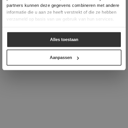
verder
partners kunnen deze gegevens combineren met andere
informatie die u aan ze heeft verstrekt of die ze hebben
ALLES ACCEPTEREN
verzameld op basis van uw gebruik van hun services.
ALLES AFWIJZEN
Alles toestaan
DETAILS WEERGEVEN
Aanpassen