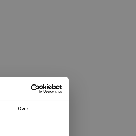
×
Over
ministrator.
e maken van
beleid.
Lees