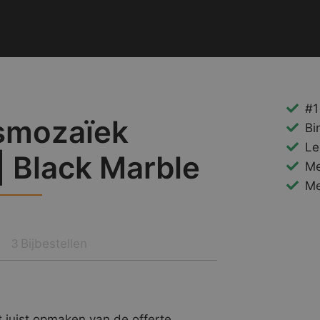
#1
smozaïek
Bi
Le
| Black Marble
Me
Me
Bijbestellen
3
 juist opmaken van de offerte.