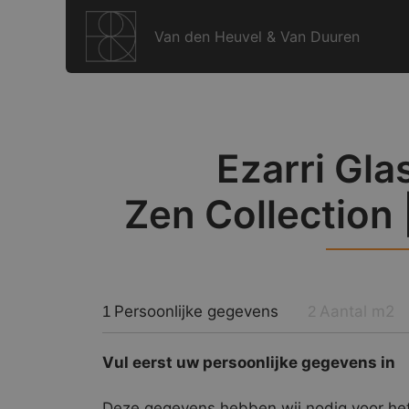
Ga
naar
Van den Heuvel & Van Duuren
de
inhoud
Ezarri Gla
Zen Collection 
Persoonlijke gegevens
Aantal m2
1
2
Vul eerst uw persoonlijke gegevens in
Deze gegevens hebben wij nodig voor het