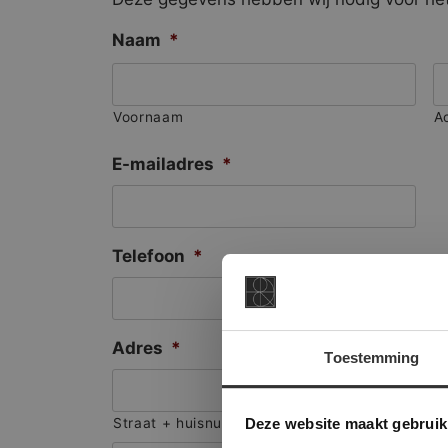
Naam
*
Voornaam
A
E-mailadres
*
Telefoon
*
Adres
*
Toestemming
This Cookie
Deze websi
Deze website maakt gebruik
Straat + huisnummer
onze websit