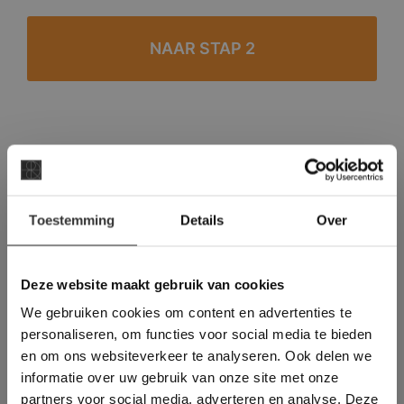
#1 in de categorie vloeren op Trustpilot
Binnen 24 uur een passende offerte
×
Legwerk vanuit het tegelzettersgilde
Toestemming
Details
Over
Deze website maakt
Meer dan 500 m2 showroom
gebruik van cookies.
Meer dan 500 m2 showtuin
This Cookie Banner was deleted and is no
Deze website maakt gebruik van cookies
longer working. Please contact the website
We gebruiken cookies om content en advertenties te
administrator.
Deze website gebruikt cookies om de
personaliseren, om functies voor social media te bieden
gebruikerservaring te verbeteren. Door
en om ons websiteverkeer te analyseren. Ook delen we
gebruik te maken van onze website geeft u
informatie over uw gebruik van onze site met onze
toestemming voor alle cookies in
partners voor social media, adverteren en analyse. Deze
overeenstemming met ons cookiebeleid.
Lees