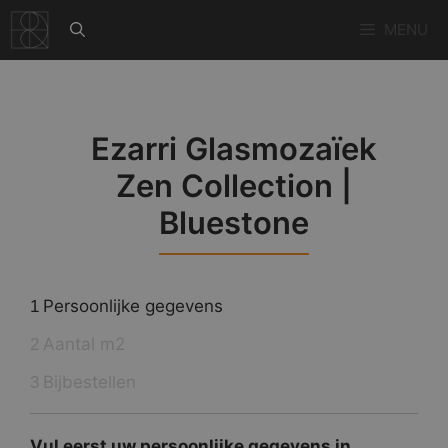
Ga
MENU
naar
de
inhoud
Ezarri Glasmozaïek
Zen Collection |
Bluestone
Persoonlijke gegevens
1
Aantal m2
2
Bijbestellen
3
Vul eerst uw persoonlijke gegevens in