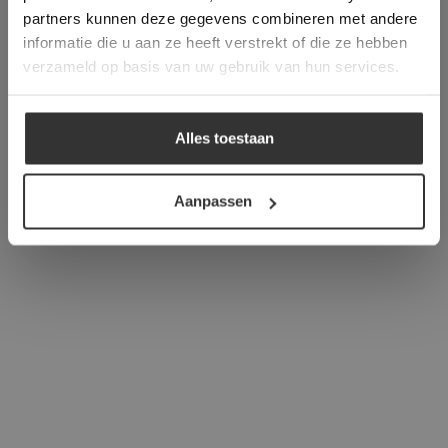
verder
partners kunnen deze gegevens combineren met andere
informatie die u aan ze heeft verstrekt of die ze hebben
ALLES ACCEPTEREN
verzameld op basis van uw gebruik van hun services.
ALLES AFWIJZEN
Alles toestaan
DETAILS WEERGEVEN
Aanpassen