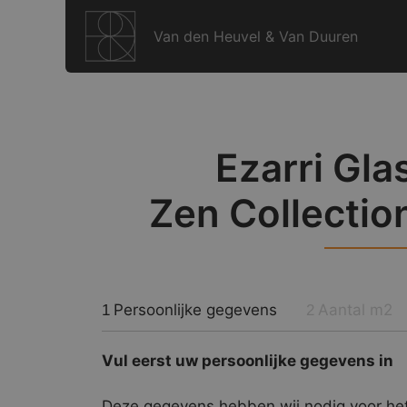
Ga
naar
Van den Heuvel & Van Duuren
de
inhoud
Ezarri Gla
Zen Collectio
Persoonlijke gegevens
Aantal m2
1
2
Vul eerst uw persoonlijke gegevens in
Deze gegevens hebben wij nodig voor het