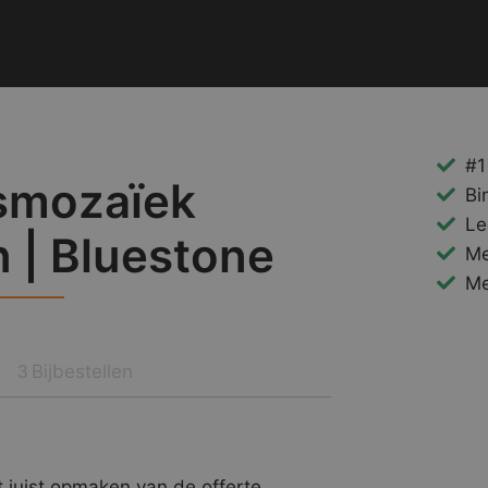
#1
smozaïek
Bi
Le
n | Bluestone
Me
Me
Bijbestellen
3
 juist opmaken van de offerte.