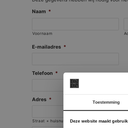
Naam
*
Voornaam
A
E-mailadres
*
Telefoon
*
Adres
*
Toestemming
This Cookie
Deze websi
Deze website maakt gebruik
Straat + huisnummer
onze websit