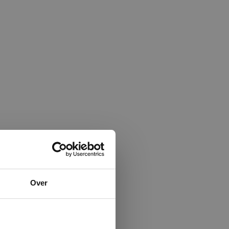
×
Over
ministrator.
e maken van
beleid.
Lees