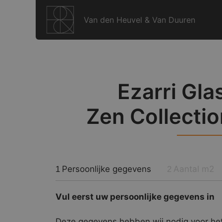
Ga
naar
Van den Heuvel & Van Duuren
de
inhoud
Ezarri Gla
Zen Collecti
Persoonlijke gegevens
Aantal m2
1
2
Vul eerst uw persoonlijke gegevens in
Deze gegevens hebben wij nodig voor het