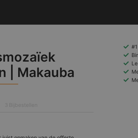
#1
smozaïek
Bi
Le
on | Makauba
Me
Me
Bijbestellen
3
 juist opmaken van de offerte.