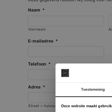
Naam
*
Voornaam
A
E-mailadres
*
Telefoon
*
Adres
*
Toestemming
This Cookie
Deze websi
Deze website maakt gebruik
Straat + huisnummer
onze websit