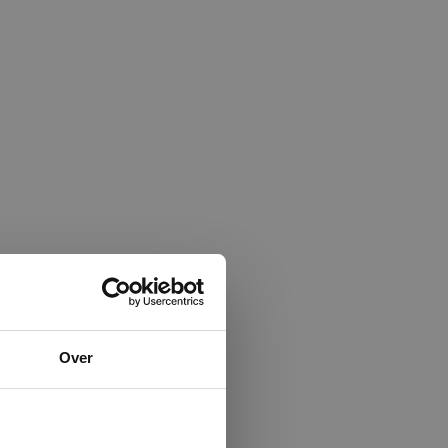
×
Over
ministrator.
e maken van
beleid.
Lees