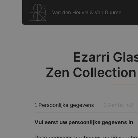
Ga
naar
Van den Heuvel & Van Duuren
de
inhoud
Ezarri Gla
Zen Collection
Persoonlijke gegevens
Aantal m2
1
2
Vul eerst uw persoonlijke gegevens in
Deze gegevens hebben wij nodig voor het