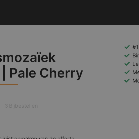
#1
smozaïek
Bi
Le
 | Pale Cherry
Me
Me
Bijbestellen
3
 juist opmaken van de offerte.