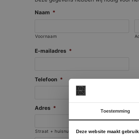
Naam
*
Voornaam
A
E-mailadres
*
Telefoon
*
Adres
*
Toestemming
This Cookie
Deze websi
Deze website maakt gebruik
Straat + huisnummer
onze websit