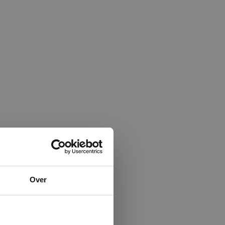
×
Over
ministrator.
e maken van
beleid.
Lees