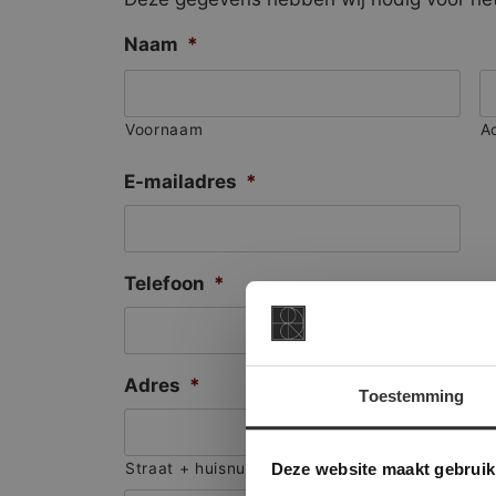
Naam
*
Voornaam
A
E-mailadres
*
Telefoon
*
Adres
*
Toestemming
This Cookie
Deze websi
Deze website maakt gebruik
Straat + huisnummer
onze websit