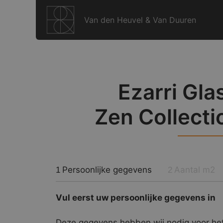
Ga
naar
Van den Heuvel & Van Duuren
de
inhoud
Ezarri Gla
Zen Collectio
Persoonlijke gegevens
Aantal m2
1
2
Vul eerst uw persoonlijke gegevens in
Deze gegevens hebben wij nodig voor het