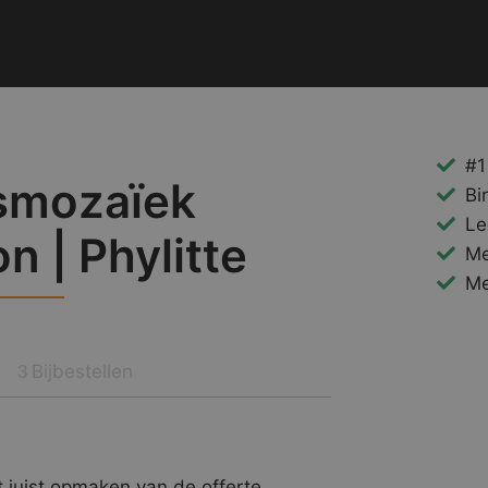
#1
smozaïek
Bi
Le
n | Phylitte
Me
Me
Bijbestellen
3
 juist opmaken van de offerte.