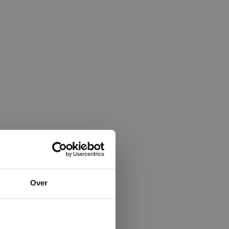
×
Over
ministrator.
e maken van
beleid.
Lees