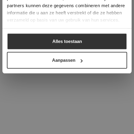
verder
partners kunnen deze gegevens combineren met andere
informatie die u aan ze heeft verstrekt of die ze hebben
ALLES ACCEPTEREN
verzameld op basis van uw gebruik van hun services.
ALLES AFWIJZEN
Alles toestaan
DETAILS WEERGEVEN
Aanpassen