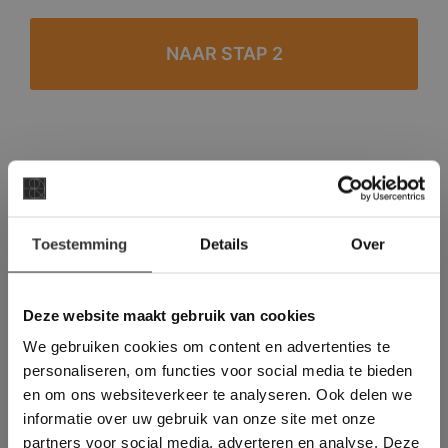
#1 in de categorie vloeren op Trustpilot
Binnen 24 uur een passende offerte
×
Legwerk vanuit het tegelzettersgilde
Toestemming
Details
Over
Deze website maakt
Meer dan 500 m2 showroom
gebruik van cookies.
Meer dan 500 m2 showtuin
This Cookie Banner was deleted and is no
Deze website maakt gebruik van cookies
longer working. Please contact the website
We gebruiken cookies om content en advertenties te
administrator.
Deze website gebruikt cookies om de
personaliseren, om functies voor social media te bieden
gebruikerservaring te verbeteren. Door
en om ons websiteverkeer te analyseren. Ook delen we
gebruik te maken van onze website geeft u
informatie over uw gebruik van onze site met onze
toestemming voor alle cookies in
partners voor social media, adverteren en analyse. Deze
overeenstemming met ons cookiebeleid.
Lees