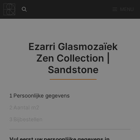
Ga
MENU
naar
de
inhoud
Ezarri Glasmozaïek
Zen Collection |
Sandstone
Persoonlijke gegevens
1
Aantal m2
2
Bijbestellen
3
Vul eerst uw persoonlijke gegevens in