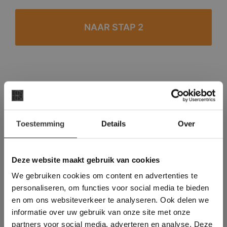
#1 in de categorie vloeren op Trustpilot
Binnen 24 uur een passende offerte
×
Legwerk vanuit het tegelzettersgilde
Toestemming
Details
Over
Deze website maakt
Meer dan 500 m2 showroom
gebruik van cookies.
Meer dan 500 m2 showtuin
This Cookie Banner was deleted and is no
Deze website maakt gebruik van cookies
longer working. Please contact the website
We gebruiken cookies om content en advertenties te
administrator.
Deze website gebruikt cookies om de
personaliseren, om functies voor social media te bieden
gebruikerservaring te verbeteren. Door
en om ons websiteverkeer te analyseren. Ook delen we
gebruik te maken van onze website geeft u
informatie over uw gebruik van onze site met onze
toestemming voor alle cookies in
partners voor social media, adverteren en analyse. Deze
overeenstemming met ons cookiebeleid.
Lees