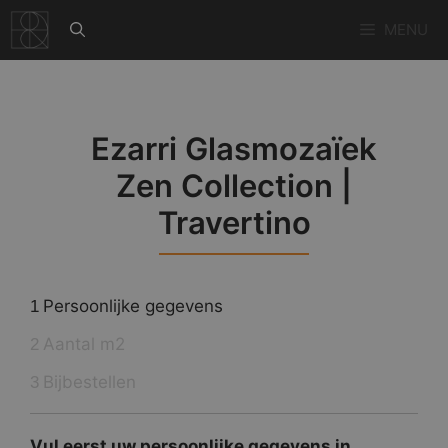
Ga
MENU
naar
de
inhoud
Ezarri Glasmozaïek
Zen Collection |
Travertino
Persoonlijke gegevens
1
Aantal m2
2
Bijbestellen
3
Vul eerst uw persoonlijke gegevens in