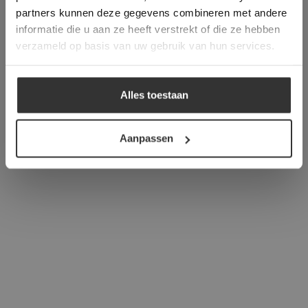
verder
partners kunnen deze gegevens combineren met andere
informatie die u aan ze heeft verstrekt of die ze hebben
ALLES ACCEPTEREN
verzameld op basis van uw gebruik van hun services.
ALLES AFWIJZEN
Alles toestaan
DETAILS WEERGEVEN
Aanpassen