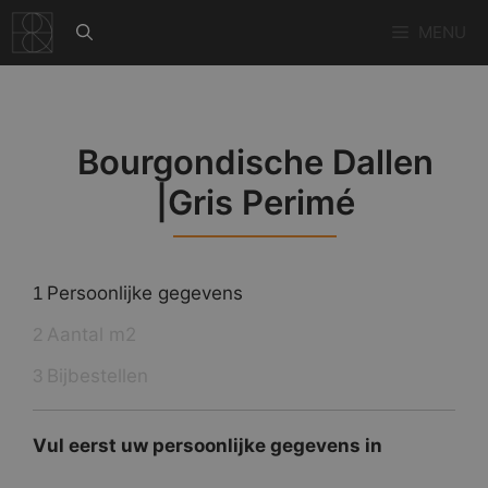
Ga
MENU
naar
de
inhoud
Bourgondische Dallen
|Gris Perimé
Persoonlijke gegevens
1
Aantal m2
2
Bijbestellen
3
Vul eerst uw persoonlijke gegevens in