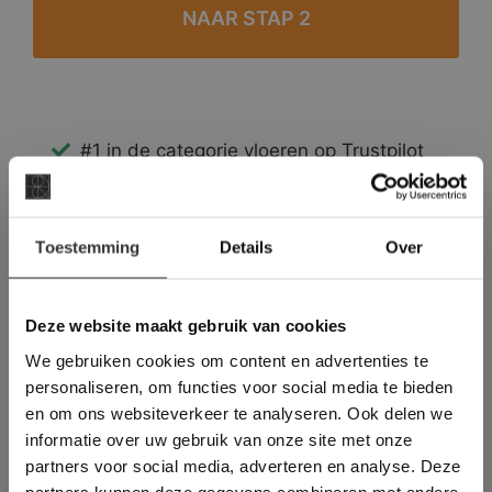
#1 in de categorie vloeren op Trustpilot
Binnen 24 uur een passende offerte
Legwerk vanuit het tegelzettersgilde
×
Meer dan 500 m2 showroom
Toestemming
Details
Over
Deze website maakt
Meer dan 500 m2 showtuin
gebruik van cookies.
This Cookie Banner was deleted and is no
Deze website maakt gebruik van cookies
longer working. Please contact the website
We gebruiken cookies om content en advertenties te
administrator.
Deze website gebruikt cookies om de
personaliseren, om functies voor social media te bieden
gebruikerservaring te verbeteren. Door
en om ons websiteverkeer te analyseren. Ook delen we
gebruik te maken van onze website geeft u
informatie over uw gebruik van onze site met onze
toestemming voor alle cookies in
partners voor social media, adverteren en analyse. Deze
overeenstemming met ons cookiebeleid.
Lees
verder
partners kunnen deze gegevens combineren met andere