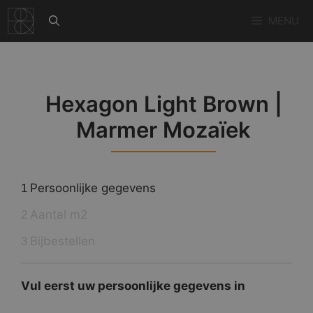
Ga
MENU
naar
de
inhoud
Hexagon Light Brown |
Marmer Mozaïek
Persoonlijke gegevens
1
Aantal m2
2
Bijbestellen
3
Vul eerst uw persoonlijke gegevens in