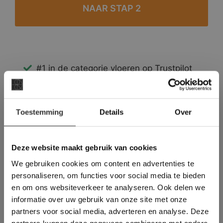
#1 in de categorie vloeren op Trustpilot
Binnen 24 uur een passende offerte
Legwerk vanuit het tegelzettersgilde
×
Meer dan 500 m2 showroom
Toestemming
Details
Over
Deze website maakt
Meer dan 500 m2 showtuin
gebruik van cookies.
This Cookie Banner was deleted and is no
Deze website maakt gebruik van cookies
longer working. Please contact the website
We gebruiken cookies om content en advertenties te
administrator.
Deze website gebruikt cookies om de
personaliseren, om functies voor social media te bieden
gebruikerservaring te verbeteren. Door
en om ons websiteverkeer te analyseren. Ook delen we
gebruik te maken van onze website geeft u
informatie over uw gebruik van onze site met onze
toestemming voor alle cookies in
partners voor social media, adverteren en analyse. Deze
overeenstemming met ons cookiebeleid.
Lees
verder
partners kunnen deze gegevens combineren met andere