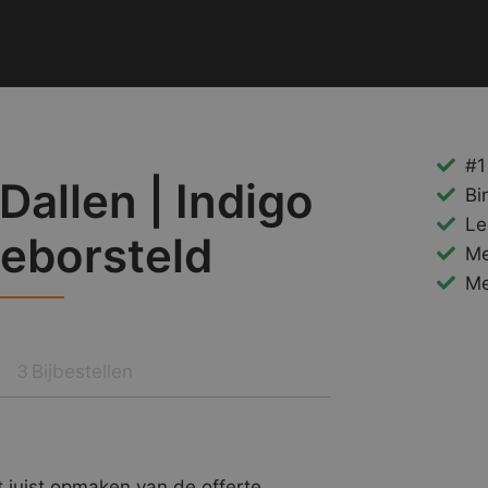
#1
allen | Indigo
Bi
Le
Geborsteld
Me
Me
Bijbestellen
3
 juist opmaken van de offerte.