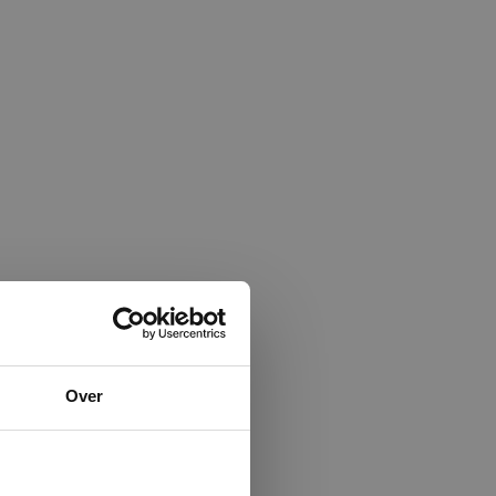
×
Over
ministrator.
e maken van
beleid.
Lees