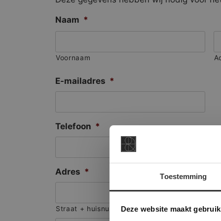
Naam
*
Voornaam
A
E-mailadres
*
Telefoon
*
Adres
*
Toestemming
This Cookie
Deze websi
Deze website maakt gebruik
Straat + huisnummer
onze websit