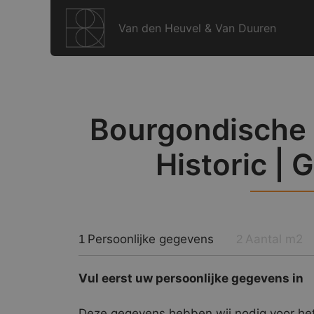
Ga
naar
Van den Heuvel & Van Duuren
de
inhoud
Bourgondische D
Historic | 
Persoonlijke gegevens
Aantal m2
1
2
Vul eerst uw persoonlijke gegevens in
Deze gegevens hebben wij nodig voor het