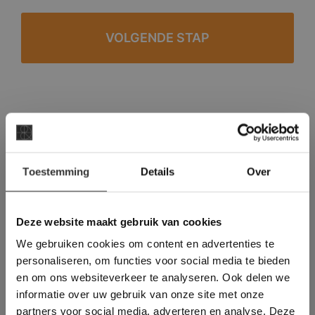
#1 in de categorie vloeren op Trustpilot
Binnen 24 uur een passende offerte
×
Legwerk vanuit het tegelzettersgilde
Toestemming
Details
Over
Deze website maakt
Meer dan 500 m2 showroom
gebruik van cookies.
Meer dan 500 m2 showtuin
This Cookie Banner was deleted and is no
Deze website maakt gebruik van cookies
longer working. Please contact the website
We gebruiken cookies om content en advertenties te
administrator.
Deze website gebruikt cookies om de
personaliseren, om functies voor social media te bieden
gebruikerservaring te verbeteren. Door
en om ons websiteverkeer te analyseren. Ook delen we
gebruik te maken van onze website geeft u
informatie over uw gebruik van onze site met onze
toestemming voor alle cookies in
partners voor social media, adverteren en analyse. Deze
overeenstemming met ons cookiebeleid.
Lees