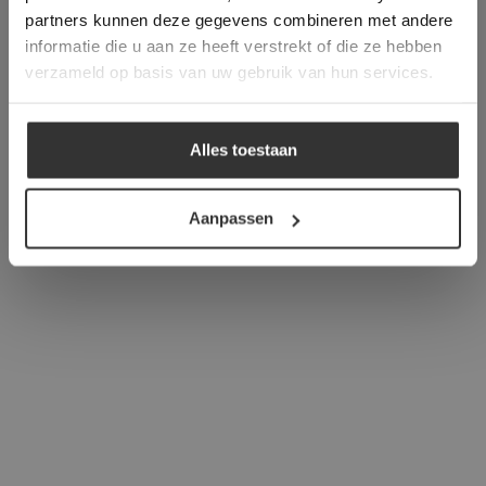
verder
partners kunnen deze gegevens combineren met andere
informatie die u aan ze heeft verstrekt of die ze hebben
ALLES ACCEPTEREN
verzameld op basis van uw gebruik van hun services.
ALLES AFWIJZEN
Alles toestaan
DETAILS WEERGEVEN
Aanpassen