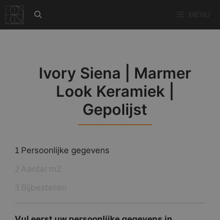
Ga
MENU
naar
de
inhoud
Ivory Siena | Marmer
Look Keramiek |
Gepolijst
Persoonlijke gegevens
1
Aantal m2
2
Bijbestellen
3
Vul eerst uw persoonlijke gegevens in