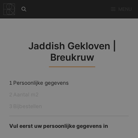
Ga
MENU
naar
de
inhoud
Jaddish Gekloven |
Breukruw
Persoonlijke gegevens
1
Aantal m2
2
Bijbestellen
3
Vul eerst uw persoonlijke gegevens in