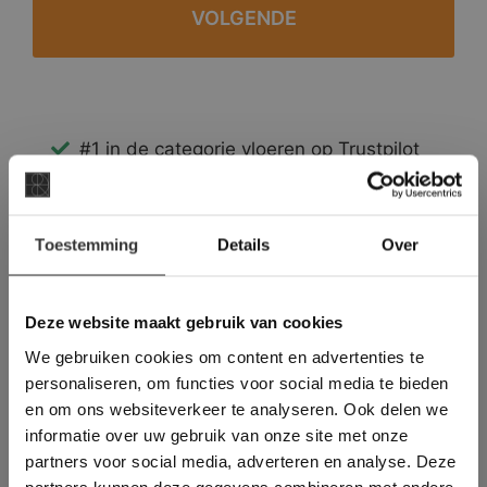
#1 in de categorie vloeren op Trustpilot
Binnen 24 uur een passende offerte
Legwerk vanuit het tegelzettersgilde
×
Meer dan 500 m2 showroom
Toestemming
Details
Over
Deze website maakt
Meer dan 500 m2 showtuin
gebruik van cookies.
This Cookie Banner was deleted and is no
Deze website maakt gebruik van cookies
longer working. Please contact the website
We gebruiken cookies om content en advertenties te
administrator.
Deze website gebruikt cookies om de
personaliseren, om functies voor social media te bieden
gebruikerservaring te verbeteren. Door
en om ons websiteverkeer te analyseren. Ook delen we
gebruik te maken van onze website geeft u
informatie over uw gebruik van onze site met onze
toestemming voor alle cookies in
partners voor social media, adverteren en analyse. Deze
overeenstemming met ons cookiebeleid.
Lees
verder
partners kunnen deze gegevens combineren met andere