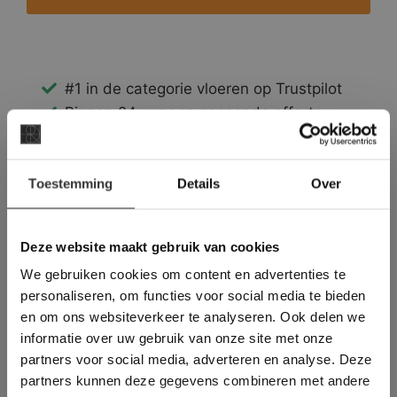
#1 in de categorie vloeren op Trustpilot
Binnen 24 uur een passende offerte
Legwerk vanuit het tegelzettersgilde
Meer dan 500 m2 showroom
×
Toestemming
Meer dan 500 m2 showtuin
Details
Over
Deze website maakt
gebruik van cookies.
This Cookie Banner was deleted and is no
Deze website maakt gebruik van cookies
longer working. Please contact the website
We gebruiken cookies om content en advertenties te
administrator.
Deze website gebruikt cookies om de
personaliseren, om functies voor social media te bieden
gebruikerservaring te verbeteren. Door
en om ons websiteverkeer te analyseren. Ook delen we
gebruik te maken van onze website geeft u
informatie over uw gebruik van onze site met onze
toestemming voor alle cookies in
partners voor social media, adverteren en analyse. Deze
overeenstemming met ons cookiebeleid.
Lees
verder
partners kunnen deze gegevens combineren met andere