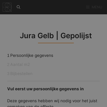
Ga
MENU
naar
de
inhoud
Jura Gelb | Gepolijst
Persoonlijke gegevens
1
Aantal m2
2
Bijbestellen
3
Vul eerst uw persoonlijke gegevens in
Deze gegevens hebben wij nodig voor het juist
opmaken van de offerte.