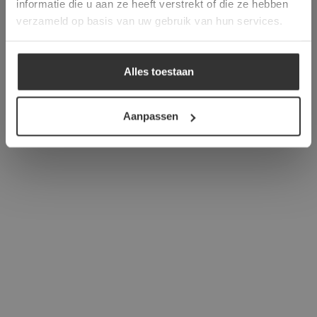
informatie die u aan ze heeft verstrekt of die ze hebben
ALLES ACCEPTEREN
verzameld op basis van uw gebruik van hun services.
ALLES AFWIJZEN
Alles toestaan
DETAILS WEERGEVEN
Aanpassen