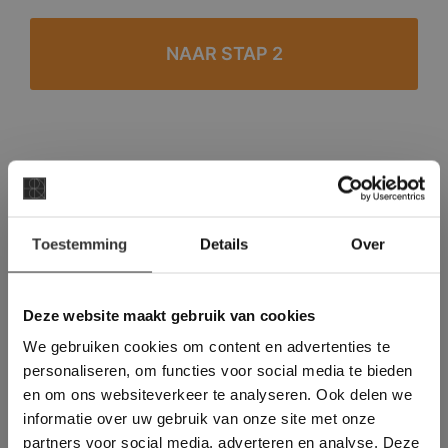
#1 in de categorie vloeren op Trustpilot
Binnen 24 uur een passende offerte
×
Legwerk vanuit het tegelzettersgilde
Toestemming
Details
Over
Deze website maakt
Meer dan 500 m2 showroom
gebruik van cookies.
Meer dan 500 m2 showtuin
This Cookie Banner was deleted and is no
Deze website maakt gebruik van cookies
longer working. Please contact the website
We gebruiken cookies om content en advertenties te
administrator.
Deze website gebruikt cookies om de
personaliseren, om functies voor social media te bieden
gebruikerservaring te verbeteren. Door
en om ons websiteverkeer te analyseren. Ook delen we
gebruik te maken van onze website geeft u
informatie over uw gebruik van onze site met onze
toestemming voor alle cookies in
partners voor social media, adverteren en analyse. Deze
overeenstemming met ons cookiebeleid.
Lees