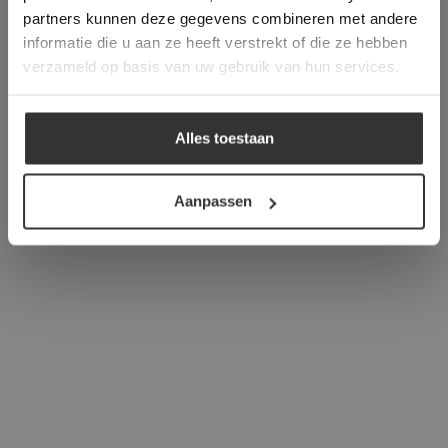
verder
partners kunnen deze gegevens combineren met andere
informatie die u aan ze heeft verstrekt of die ze hebben
ALLES ACCEPTEREN
verzameld op basis van uw gebruik van hun services.
ALLES AFWIJZEN
Alles toestaan
DETAILS WEERGEVEN
Aanpassen