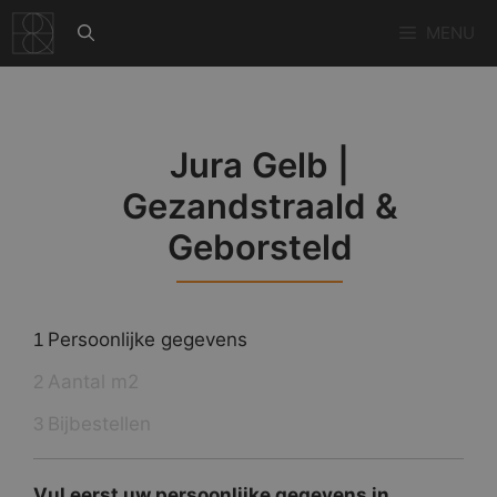
Ga
MENU
naar
de
inhoud
Jura Gelb |
Gezandstraald &
Geborsteld
Persoonlijke gegevens
1
Aantal m2
2
Bijbestellen
3
Vul eerst uw persoonlijke gegevens in