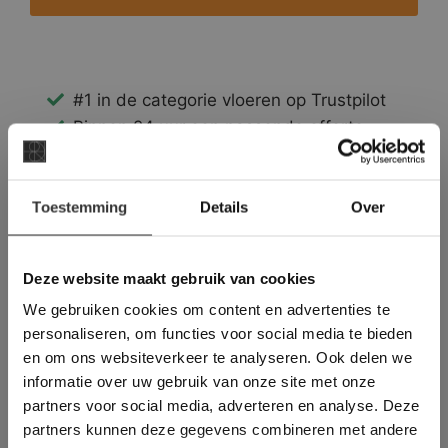
#1 in de categorie vloeren op Trustpilot
Binnen 24 uur een passende offerte
Legwerk vanuit het tegelzettersgilde
Meer dan 500 m2 showroom
×
Toestemming
Meer dan 500 m2 showtuin
Details
Over
Deze website maakt
gebruik van cookies.
This Cookie Banner was deleted and is no
Deze website maakt gebruik van cookies
longer working. Please contact the website
We gebruiken cookies om content en advertenties te
administrator.
Deze website gebruikt cookies om de
personaliseren, om functies voor social media te bieden
gebruikerservaring te verbeteren. Door
en om ons websiteverkeer te analyseren. Ook delen we
gebruik te maken van onze website geeft u
informatie over uw gebruik van onze site met onze
toestemming voor alle cookies in
partners voor social media, adverteren en analyse. Deze
overeenstemming met ons cookiebeleid.
Lees
verder
partners kunnen deze gegevens combineren met andere