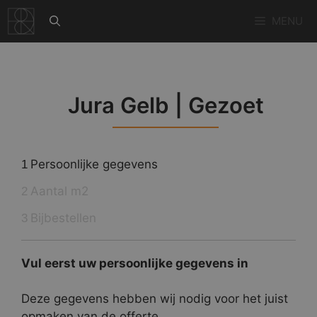
Ga
MENU
naar
de
inhoud
Jura Gelb | Gezoet
Persoonlijke gegevens
1
Aantal m2
2
Bijbestellen
3
Vul eerst uw persoonlijke gegevens in
Deze gegevens hebben wij nodig voor het juist
opmaken van de offerte.