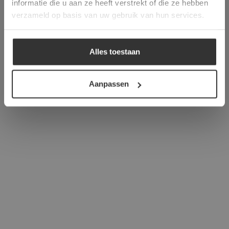
informatie die u aan ze heeft verstrekt of die ze hebben
ALLES ACCEPTEREN
verzameld op basis van uw gebruik van hun services.
ALLES AFWIJZEN
Alles toestaan
DETAILS WEERGEVEN
Aanpassen