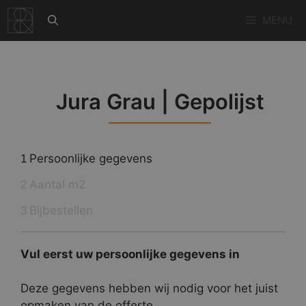
Ga
MENU
naar
de
inhoud
Jura Grau | Gepolijst
Persoonlijke gegevens
1
Aantal m2
2
Bijbestellen
3
Vul eerst uw persoonlijke gegevens in
Deze gegevens hebben wij nodig voor het juist
opmaken van de offerte.