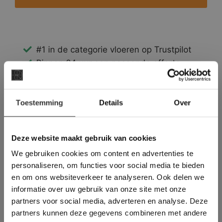
#1 in de categorie vloeren op Trustpilot
Binnen 24 uur een passende offerte
Legwerk vanuit het tegelzettersgilde
Meer dan 500 m2 showroom
×
Toestemming
Meer dan 500 m2 showtuin
Details
Over
Deze website maakt
gebruik van cookies.
This Cookie Banner was deleted and is no
Deze website maakt gebruik van cookies
longer working. Please contact the website
We gebruiken cookies om content en advertenties te
administrator.
Deze website gebruikt cookies om de
personaliseren, om functies voor social media te bieden
gebruikerservaring te verbeteren. Door
en om ons websiteverkeer te analyseren. Ook delen we
gebruik te maken van onze website geeft u
informatie over uw gebruik van onze site met onze
toestemming voor alle cookies in
partners voor social media, adverteren en analyse. Deze
overeenstemming met ons cookiebeleid.
Lees
verder
partners kunnen deze gegevens combineren met andere