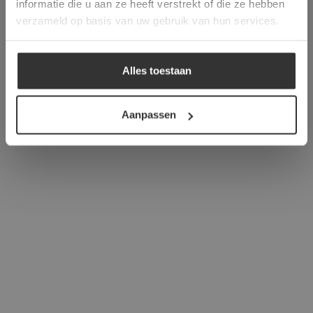
informatie die u aan ze heeft verstrekt of die ze hebben
ALLES ACCEPTEREN
verzameld op basis van uw gebruik van hun services.
ALLES AFWIJZEN
Alles toestaan
DETAILS WEERGEVEN
Aanpassen