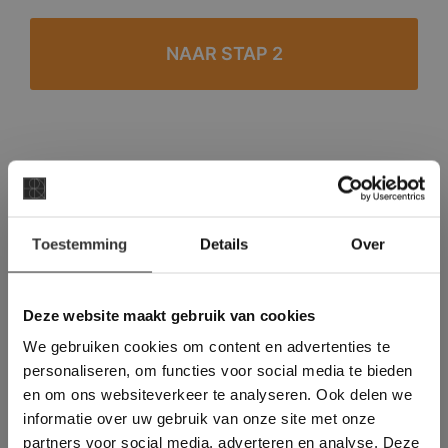
#1 in de categorie vloeren op Trustpilot
Binnen 24 uur een passende offerte
×
Legwerk vanuit het tegelzettersgilde
Toestemming
Details
Over
Deze website maakt
Meer dan 500 m2 showroom
gebruik van cookies.
Meer dan 500 m2 showtuin
This Cookie Banner was deleted and is no
Deze website maakt gebruik van cookies
longer working. Please contact the website
We gebruiken cookies om content en advertenties te
administrator.
Deze website gebruikt cookies om de
personaliseren, om functies voor social media te bieden
gebruikerservaring te verbeteren. Door
en om ons websiteverkeer te analyseren. Ook delen we
gebruik te maken van onze website geeft u
informatie over uw gebruik van onze site met onze
toestemming voor alle cookies in
partners voor social media, adverteren en analyse. Deze
overeenstemming met ons cookiebeleid.
Lees