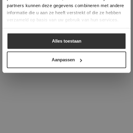
verder
partners kunnen deze gegevens combineren met andere
informatie die u aan ze heeft verstrekt of die ze hebben
ALLES ACCEPTEREN
verzameld op basis van uw gebruik van hun services.
ALLES AFWIJZEN
Alles toestaan
DETAILS WEERGEVEN
Aanpassen