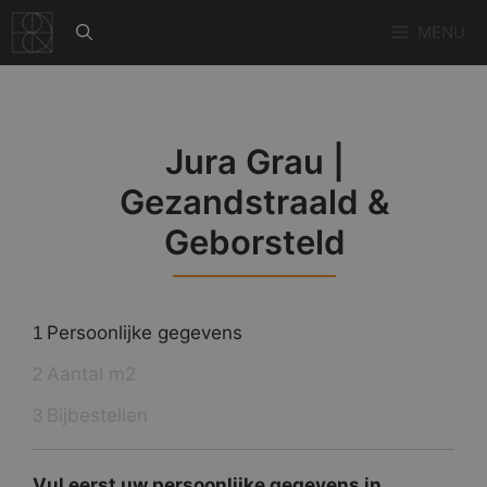
Ga
MENU
naar
de
inhoud
Jura Grau |
Gezandstraald &
Geborsteld
Persoonlijke gegevens
1
Aantal m2
2
Bijbestellen
3
Vul eerst uw persoonlijke gegevens in