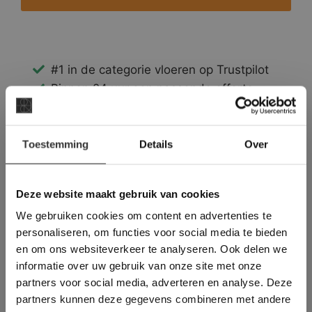
#1 in de categorie vloeren op Trustpilot
Binnen 24 uur een passende offerte
Legwerk vanuit het tegelzettersgilde
Meer dan 500 m2 showroom
×
Toestemming
Meer dan 500 m2 showtuin
Details
Over
Deze website maakt
gebruik van cookies.
This Cookie Banner was deleted and is no
Deze website maakt gebruik van cookies
longer working. Please contact the website
We gebruiken cookies om content en advertenties te
administrator.
Deze website gebruikt cookies om de
personaliseren, om functies voor social media te bieden
gebruikerservaring te verbeteren. Door
en om ons websiteverkeer te analyseren. Ook delen we
gebruik te maken van onze website geeft u
informatie over uw gebruik van onze site met onze
toestemming voor alle cookies in
partners voor social media, adverteren en analyse. Deze
overeenstemming met ons cookiebeleid.
Lees
verder
partners kunnen deze gegevens combineren met andere