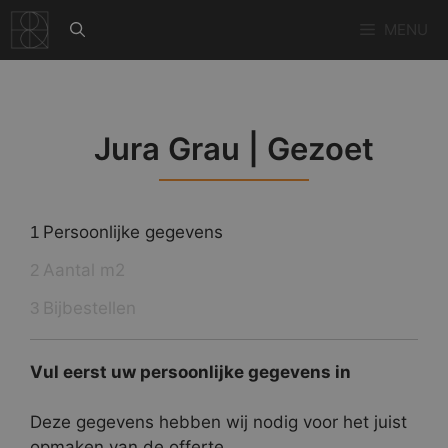
Ga
MENU
naar
de
inhoud
Jura Grau | Gezoet
Persoonlijke gegevens
1
Aantal m2
2
Bijbestellen
3
Vul eerst uw persoonlijke gegevens in
Deze gegevens hebben wij nodig voor het juist
opmaken van de offerte.