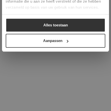
informatie die u aan ze heeft verstrekt of die ze hebben
ALLES ACCEPTEREN
verzameld op basis van uw gebruik van hun services.
ALLES AFWIJZEN
Alles toestaan
DETAILS WEERGEVEN
Aanpassen