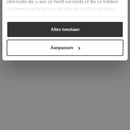
informatie die u aan ze heeft verstrekt of die ze hebben
ALLES ACCEPTEREN
verzameld op basis van uw gebruik van hun services.
ALLES AFWIJZEN
Alles toestaan
DETAILS WEERGEVEN
Aanpassen