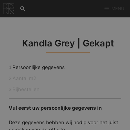
Ga
MENU
naar
de
inhoud
Kandla Grey | Gekapt
Persoonlijke gegevens
1
Aantal m2
2
Bijbestellen
3
Vul eerst uw persoonlijke gegevens in
Deze gegevens hebben wij nodig voor het juist
opmaken van de offerte.