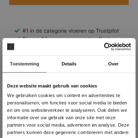
#1 in de categorie vloeren op Trustpilot
Binnen 24 uur een passende offerte
Legwerk vanuit het tegelzettersgilde
Meer dan 500 m2 showroom
×
Toestemming
Meer dan 500 m2 showtuin
Details
Over
Deze website maakt
gebruik van cookies.
This Cookie Banner was deleted and is no
Deze website maakt gebruik van cookies
longer working. Please contact the website
We gebruiken cookies om content en advertenties te
administrator.
Deze website gebruikt cookies om de
personaliseren, om functies voor social media te bieden
gebruikerservaring te verbeteren. Door
en om ons websiteverkeer te analyseren. Ook delen we
gebruik te maken van onze website geeft u
informatie over uw gebruik van onze site met onze
toestemming voor alle cookies in
partners voor social media, adverteren en analyse. Deze
overeenstemming met ons cookiebeleid.
Lees
verder
partners kunnen deze gegevens combineren met andere