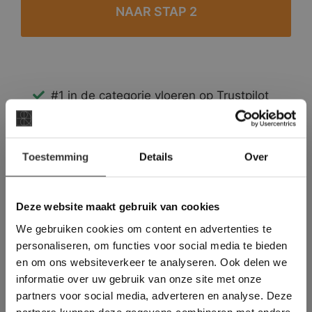
#1 in de categorie vloeren op Trustpilot
Binnen 24 uur een passende offerte
Legwerk vanuit het tegelzettersgilde
×
Meer dan 500 m2 showroom
Toestemming
Details
Over
Deze website maakt
Meer dan 500 m2 showtuin
gebruik van cookies.
This Cookie Banner was deleted and is no
Deze website maakt gebruik van cookies
longer working. Please contact the website
We gebruiken cookies om content en advertenties te
administrator.
Deze website gebruikt cookies om de
personaliseren, om functies voor social media te bieden
gebruikerservaring te verbeteren. Door
en om ons websiteverkeer te analyseren. Ook delen we
gebruik te maken van onze website geeft u
informatie over uw gebruik van onze site met onze
toestemming voor alle cookies in
partners voor social media, adverteren en analyse. Deze
overeenstemming met ons cookiebeleid.
Lees
verder
partners kunnen deze gegevens combineren met andere