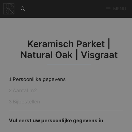
Ga
MENU
naar
de
inhoud
Keramisch Parket |
Natural Oak | Visgraat
Persoonlijke gegevens
1
Aantal m2
2
Bijbestellen
3
Vul eerst uw persoonlijke gegevens in