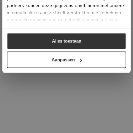
verder
partners kunnen deze gegevens combineren met andere
informatie die u aan ze heeft verstrekt of die ze hebben
ALLES ACCEPTEREN
verzameld op basis van uw gebruik van hun services.
ALLES AFWIJZEN
Alles toestaan
DETAILS WEERGEVEN
Aanpassen