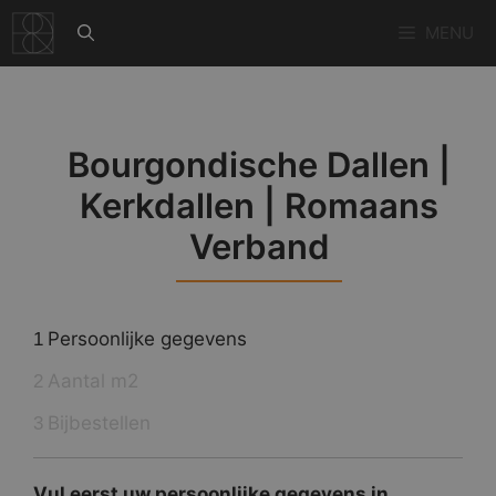
Ga
MENU
naar
de
inhoud
Bourgondische Dallen |
Kerkdallen | Romaans
Verband
Persoonlijke gegevens
1
Aantal m2
2
Bijbestellen
3
Vul eerst uw persoonlijke gegevens in