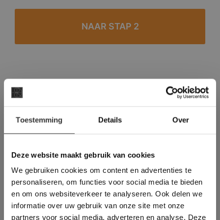
#1 in de categorie vloeren op Trustpilot
Binnen 24 uur een passende offerte
×
Legwerk vanuit het tegelzettersgilde
Toestemming
Details
Over
Deze website maakt
Meer dan 500 m2 showroom
gebruik van cookies.
Meer dan 500 m2 showtuin
This Cookie Banner was deleted and is no
Deze website maakt gebruik van cookies
longer working. Please contact the website
We gebruiken cookies om content en advertenties te
administrator.
Deze website gebruikt cookies om de
personaliseren, om functies voor social media te bieden
gebruikerservaring te verbeteren. Door
en om ons websiteverkeer te analyseren. Ook delen we
gebruik te maken van onze website geeft u
informatie over uw gebruik van onze site met onze
toestemming voor alle cookies in
partners voor social media, adverteren en analyse. Deze
overeenstemming met ons cookiebeleid.
Lees