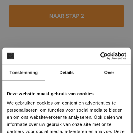
#1 in de categorie vloeren op Trustpilot
Binnen 24 uur een passende offerte
×
Legwerk vanuit het tegelzettersgilde
Toestemming
Details
Over
Deze website maakt
Meer dan 500 m2 showroom
gebruik van cookies.
Meer dan 500 m2 showtuin
This Cookie Banner was deleted and is no
Deze website maakt gebruik van cookies
longer working. Please contact the website
We gebruiken cookies om content en advertenties te
administrator.
Deze website gebruikt cookies om de
personaliseren, om functies voor social media te bieden
gebruikerservaring te verbeteren. Door
en om ons websiteverkeer te analyseren. Ook delen we
gebruik te maken van onze website geeft u
informatie over uw gebruik van onze site met onze
toestemming voor alle cookies in
partners voor social media, adverteren en analyse. Deze
overeenstemming met ons cookiebeleid.
Lees