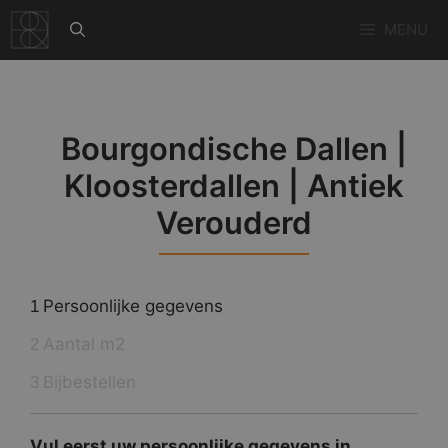
Ga
MENU
naar
de
inhoud
Bourgondische Dallen |
Kloosterdallen | Antiek
Verouderd
Persoonlijke gegevens
1
Aantal m2
2
Bijbestellen
3
Vul eerst uw persoonlijke gegevens in