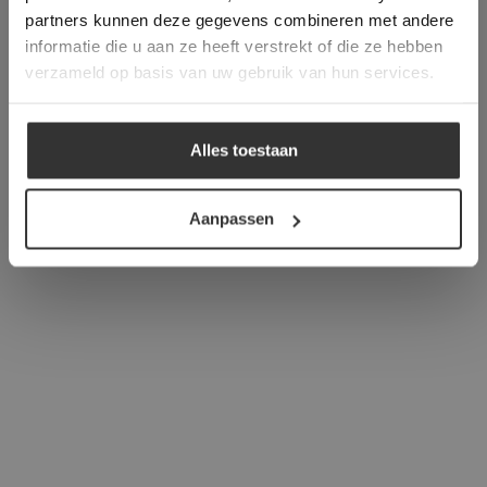
verder
partners kunnen deze gegevens combineren met andere
informatie die u aan ze heeft verstrekt of die ze hebben
ALLES ACCEPTEREN
verzameld op basis van uw gebruik van hun services.
ALLES AFWIJZEN
Alles toestaan
DETAILS WEERGEVEN
Aanpassen