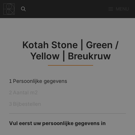
Ga
MENU
naar
de
inhoud
Kotah Stone | Green /
Yellow | Breukruw
Persoonlijke gegevens
1
Aantal m2
2
Bijbestellen
3
Vul eerst uw persoonlijke gegevens in