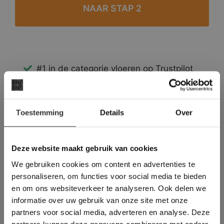
#1 in de categorie vloeren op Trustpilot
Binnen 24 uur een passende offerte
Legwerk vanuit het tegelzettersgilde
×
Meer dan 500 m2 showroom
Toestemming
Details
Over
Deze website maakt
Meer dan 500 m2 showtuin
gebruik van cookies.
This Cookie Banner was deleted and is no
Deze website maakt gebruik van cookies
longer working. Please contact the website
We gebruiken cookies om content en advertenties te
administrator.
Deze website gebruikt cookies om de
personaliseren, om functies voor social media te bieden
gebruikerservaring te verbeteren. Door
en om ons websiteverkeer te analyseren. Ook delen we
gebruik te maken van onze website geeft u
informatie over uw gebruik van onze site met onze
toestemming voor alle cookies in
partners voor social media, adverteren en analyse. Deze
overeenstemming met ons cookiebeleid.
Lees
verder
partners kunnen deze gegevens combineren met andere