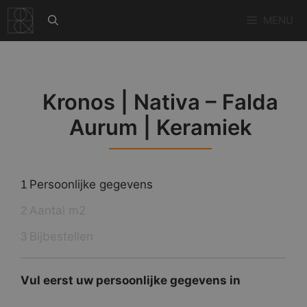
Ga
MENU
naar
de
inhoud
Kronos | Nativa – Falda
Aurum | Keramiek
Persoonlijke gegevens
1
Aantal m2
2
Bijbestellen
3
Vul eerst uw persoonlijke gegevens in