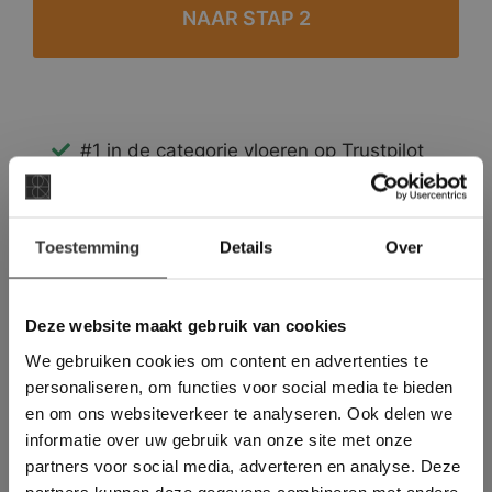
#1 in de categorie vloeren op Trustpilot
Binnen 24 uur een passende offerte
Legwerk vanuit het tegelzettersgilde
×
Meer dan 500 m2 showroom
Toestemming
Details
Over
Deze website maakt
Meer dan 500 m2 showtuin
gebruik van cookies.
This Cookie Banner was deleted and is no
Deze website maakt gebruik van cookies
longer working. Please contact the website
We gebruiken cookies om content en advertenties te
administrator.
Deze website gebruikt cookies om de
personaliseren, om functies voor social media te bieden
gebruikerservaring te verbeteren. Door
en om ons websiteverkeer te analyseren. Ook delen we
gebruik te maken van onze website geeft u
informatie over uw gebruik van onze site met onze
toestemming voor alle cookies in
partners voor social media, adverteren en analyse. Deze
overeenstemming met ons cookiebeleid.
Lees
verder
partners kunnen deze gegevens combineren met andere