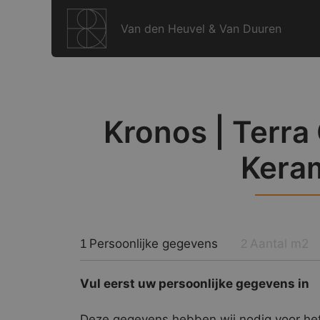
Ga
naar
Van den Heuvel & Van Duuren
de
inhoud
Kronos | Terra 
Kera
Persoonlijke gegevens
Aantal m2
1
2
Vul eerst uw persoonlijke gegevens in
Deze gegevens hebben wij nodig voor het