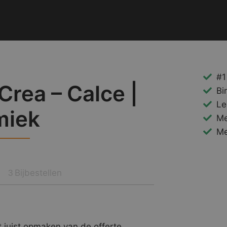
#1
Crea – Calce |
Bi
Le
miek
Me
Me
Bijbestellen
3
 juist opmaken van de offerte.