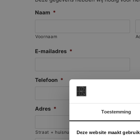
Naam
*
Voornaam
A
E-mailadres
*
Telefoon
*
Adres
*
Toestemming
This Cookie
Deze websi
Deze website maakt gebruik
Straat + huisnummer
onze websit