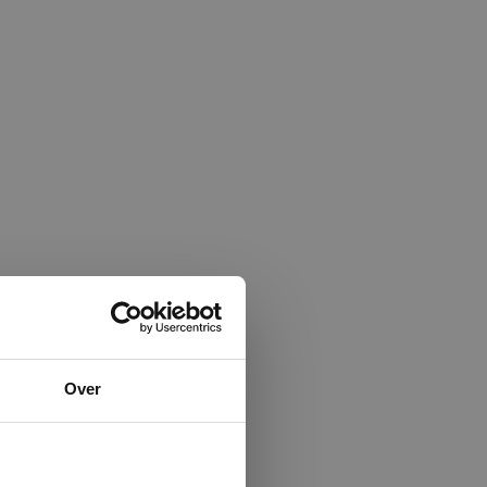
×
Over
ministrator.
e maken van
beleid.
Lees