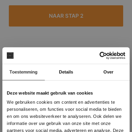
#1 in de categorie vloeren op Trustpilot
Binnen 24 uur een passende offerte
×
Legwerk vanuit het tegelzettersgilde
Toestemming
Details
Over
Deze website maakt
Meer dan 500 m2 showroom
gebruik van cookies.
Meer dan 500 m2 showtuin
This Cookie Banner was deleted and is no
Deze website maakt gebruik van cookies
longer working. Please contact the website
We gebruiken cookies om content en advertenties te
administrator.
Deze website gebruikt cookies om de
personaliseren, om functies voor social media te bieden
gebruikerservaring te verbeteren. Door
en om ons websiteverkeer te analyseren. Ook delen we
gebruik te maken van onze website geeft u
informatie over uw gebruik van onze site met onze
toestemming voor alle cookies in
partners voor social media, adverteren en analyse. Deze
overeenstemming met ons cookiebeleid.
Lees