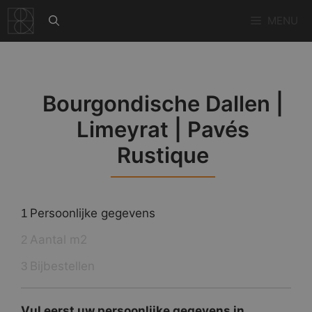
Ga
MENU
naar
de
inhoud
Bourgondische Dallen |
Limeyrat | Pavés
Rustique
Persoonlijke gegevens
1
Aantal m2
2
Bijbestellen
3
Vul eerst uw persoonlijke gegevens in