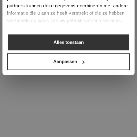
verder
partners kunnen deze gegevens combineren met andere
informatie die u aan ze heeft verstrekt of die ze hebben
ALLES ACCEPTEREN
verzameld op basis van uw gebruik van hun services.
ALLES AFWIJZEN
Alles toestaan
DETAILS WEERGEVEN
Aanpassen