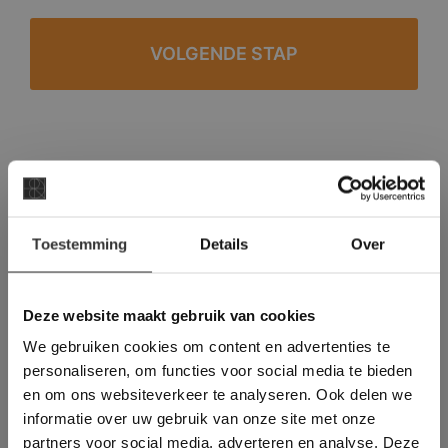
#1 in de categorie vloeren op Trustpilot
Binnen 24 uur een passende offerte
×
Legwerk vanuit het tegelzettersgilde
Toestemming
Details
Over
Deze website maakt
Meer dan 500 m2 showroom
gebruik van cookies.
Meer dan 500 m2 showtuin
This Cookie Banner was deleted and is no
Deze website maakt gebruik van cookies
longer working. Please contact the website
We gebruiken cookies om content en advertenties te
administrator.
Deze website gebruikt cookies om de
personaliseren, om functies voor social media te bieden
gebruikerservaring te verbeteren. Door
en om ons websiteverkeer te analyseren. Ook delen we
gebruik te maken van onze website geeft u
informatie over uw gebruik van onze site met onze
toestemming voor alle cookies in
partners voor social media, adverteren en analyse. Deze
overeenstemming met ons cookiebeleid.
Lees