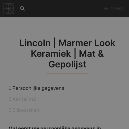
Ga
MENU
naar
de
inhoud
Lincoln | Marmer Look
Keramiek | Mat &
Gepolijst
Persoonlijke gegevens
1
Aantal m2
2
Bijbestellen
3
Vul eerst uw persoonlijke gegevens in