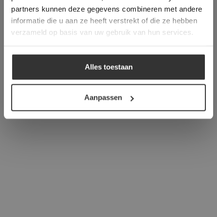
verder
partners kunnen deze gegevens combineren met andere
informatie die u aan ze heeft verstrekt of die ze hebben
ALLES ACCEPTEREN
verzameld op basis van uw gebruik van hun services.
ALLES AFWIJZEN
Alles toestaan
DETAILS WEERGEVEN
Aanpassen