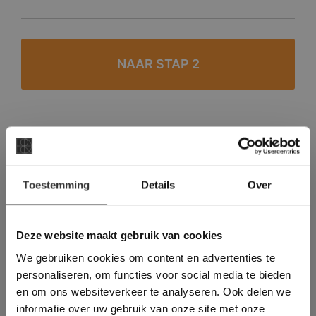
#1 in de categorie vloeren op Trustpilot
Binnen 24 uur een passende offerte
×
Toestemming
Details
Over
Legwerk vanuit het tegelzettersgilde
Deze website maakt
Meer dan 500 m2 showroom
gebruik van cookies.
Meer dan 500 m2 showtuin
This Cookie Banner was deleted and is no
Deze website maakt gebruik van cookies
longer working. Please contact the website
We gebruiken cookies om content en advertenties te
administrator.
Deze website gebruikt cookies om de
personaliseren, om functies voor social media te bieden
gebruikerservaring te verbeteren. Door
en om ons websiteverkeer te analyseren. Ook delen we
gebruik te maken van onze website geeft u
informatie over uw gebruik van onze site met onze
toestemming voor alle cookies in