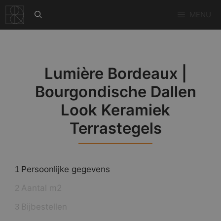
Ga
MENU
naar
de
inhoud
Lumière Bordeaux |
Bourgondische Dallen
Look Keramiek
Terrastegels
Persoonlijke gegevens
1
Aantal m2
2
Bijbestellen
3