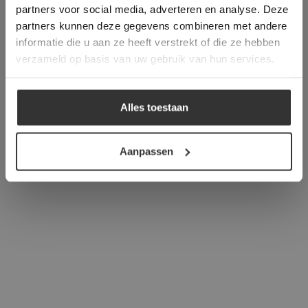
partners voor social media, adverteren en analyse. Deze
overeenstemming met ons cookiebeleid.
Lees
verder
partners kunnen deze gegevens combineren met andere
informatie die u aan ze heeft verstrekt of die ze hebben
ALLES ACCEPTEREN
verzameld op basis van uw gebruik van hun services.
ALLES AFWIJZEN
Alles toestaan
DETAILS WEERGEVEN
Aanpassen