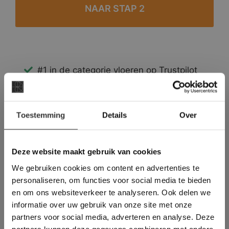
#1 in de categorie vloeren op Trustpilot
Binnen 24 uur een passende offerte
Legwerk vanuit het tegelzettersgilde
×
Meer dan 500 m2 showroom
Toestemming
Details
Over
Deze website maakt
Meer dan 500 m2 showtuin
gebruik van cookies.
This Cookie Banner was deleted and is no
Deze website maakt gebruik van cookies
longer working. Please contact the website
We gebruiken cookies om content en advertenties te
administrator.
Deze website gebruikt cookies om de
personaliseren, om functies voor social media te bieden
gebruikerservaring te verbeteren. Door
en om ons websiteverkeer te analyseren. Ook delen we
gebruik te maken van onze website geeft u
informatie over uw gebruik van onze site met onze
toestemming voor alle cookies in
partners voor social media, adverteren en analyse. Deze
overeenstemming met ons cookiebeleid.
Lees
verder
partners kunnen deze gegevens combineren met andere