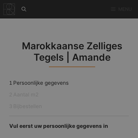
Ga
MENU
naar
de
inhoud
Marokkaanse Zelliges
Tegels | Amande
Persoonlijke gegevens
1
Aantal m2
2
Bijbestellen
3
Vul eerst uw persoonlijke gegevens in