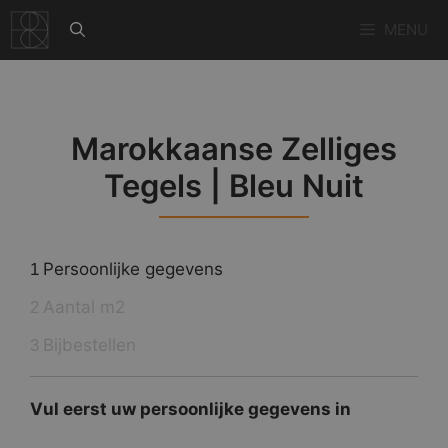
Ga
MENU
naar
de
inhoud
Marokkaanse Zelliges
Tegels | Bleu Nuit
Persoonlijke gegevens
1
Aantal m2
2
Bijbestellen
3
Vul eerst uw persoonlijke gegevens in