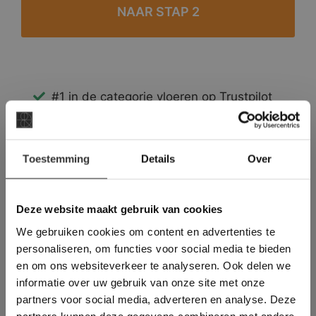
#1 in de categorie vloeren op Trustpilot
Binnen 24 uur een passende offerte
Legwerk vanuit het tegelzettersgilde
×
Meer dan 500 m2 showroom
Toestemming
Details
Over
Deze website maakt
Meer dan 500 m2 showtuin
gebruik van cookies.
This Cookie Banner was deleted and is no
Deze website maakt gebruik van cookies
longer working. Please contact the website
We gebruiken cookies om content en advertenties te
administrator.
Deze website gebruikt cookies om de
personaliseren, om functies voor social media te bieden
gebruikerservaring te verbeteren. Door
en om ons websiteverkeer te analyseren. Ook delen we
gebruik te maken van onze website geeft u
informatie over uw gebruik van onze site met onze
toestemming voor alle cookies in
partners voor social media, adverteren en analyse. Deze
overeenstemming met ons cookiebeleid.
Lees
verder
partners kunnen deze gegevens combineren met andere